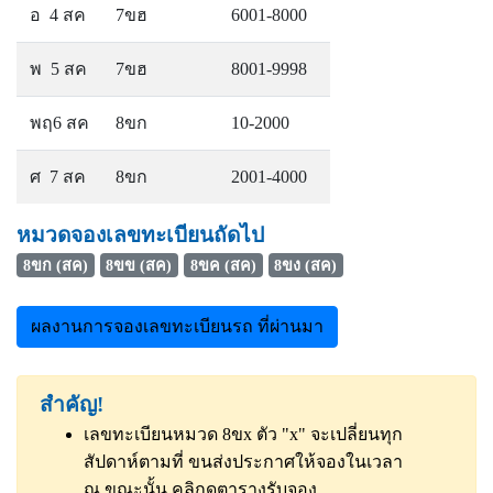
อ 4 สค
7ขฮ
6001-8000
พ 5 สค
7ขฮ
8001-9998
พฤ6 สค
8ขก
10-2000
ศ 7 สค
8ขก
2001-4000
หมวดจองเลขทะเบียนถัดไป
8ขก (สค)
8ขข (สค)
8ขค (สค)
8ขง (สค)
ผลงานการจองเลขทะเบียนรถ ที่ผ่านมา
สำคัญ!
เลขทะเบียนหมวด 8ขx ตัว "x" จะเปลี่ยนทุก
สัปดาห์ตามที่ ขนส่งประกาศให้จองในเวลา
ณ ขณะนั้น
คลิกดูตารางรับจอง