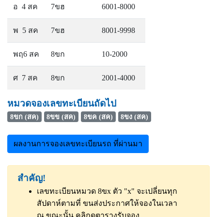
อ 4 สค
7ขฮ
6001-8000
พ 5 สค
7ขฮ
8001-9998
พฤ6 สค
8ขก
10-2000
ศ 7 สค
8ขก
2001-4000
หมวดจองเลขทะเบียนถัดไป
8ขก (สค)
8ขข (สค)
8ขค (สค)
8ขง (สค)
ผลงานการจองเลขทะเบียนรถ ที่ผ่านมา
สำคัญ!
เลขทะเบียนหมวด 8ขx ตัว "x" จะเปลี่ยนทุก
สัปดาห์ตามที่ ขนส่งประกาศให้จองในเวลา
ณ ขณะนั้น
คลิกดูตารางรับจอง