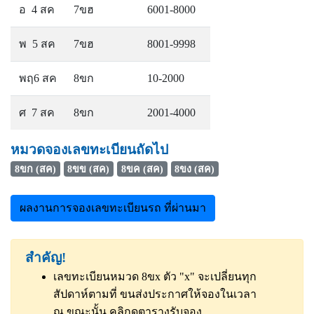
อ 4 สค
7ขฮ
6001-8000
พ 5 สค
7ขฮ
8001-9998
พฤ6 สค
8ขก
10-2000
ศ 7 สค
8ขก
2001-4000
หมวดจองเลขทะเบียนถัดไป
8ขก (สค)
8ขข (สค)
8ขค (สค)
8ขง (สค)
ผลงานการจองเลขทะเบียนรถ ที่ผ่านมา
สำคัญ!
เลขทะเบียนหมวด 8ขx ตัว "x" จะเปลี่ยนทุก
สัปดาห์ตามที่ ขนส่งประกาศให้จองในเวลา
ณ ขณะนั้น
คลิกดูตารางรับจอง