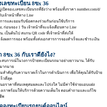
งเลขทะเบียน 8ขx 36
ิดจอง,เลขทะเบียนรถที่ยังว่าง พร้อมทั้งราคา
numther.com/d/
บเจ้าหน้าที่ทาง Line
การและยอมรับข้อตกลงร่วมกันก่อนใช้บริการ
ริง, ก่อนจอง 1 วัน เจ้าหน้าที่จะแจ้งเตือนทาง Line
. เป็นต้นไป สแกน QR code ที่เจ้าหน้าที่ส่งให้
ที่แจ้งผลการจอง พร้อมทั้งส่งเอกสารการจองสำเร็จและชำระเงิน
 8ขx 36 กับเราดียังไง?
ีประสบการณ์ในวงการป้ายทะเบียนรถมาอย่างยาวนาน. ได้รับ
ามากมาย
มสำคัญกับความรวดเร็วในการดำเนินการ เพื่อให้คุณได้รับป้าย
็วที่สุด
นอราคาที่สมเหตุสมผลและโปร่งใส ไม่มีค่าใช้จ่ายแอบแฝง
ของเราพร้อมให้บริการด้วยความเต็มใจ ตอบคำถามและแก้ไข
ชีพ
วยจองทะเบียนรถยนต์ออนไลน์