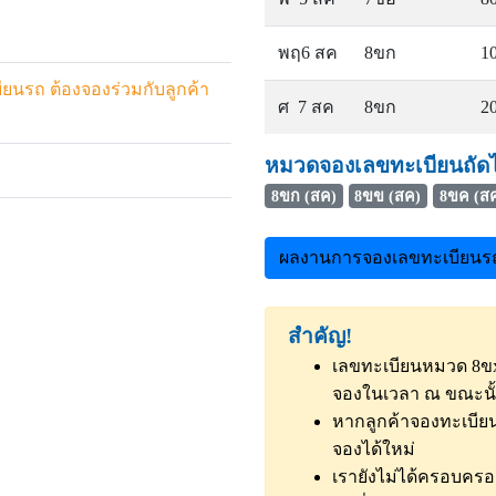
พฤ6 สค
8ขก
1
ยนรถ ต้องจองร่วมกับลูกค้า
ศ 7 สค
8ขก
2
หมวดจองเลขทะเบียนถัด
8ขก (สค)
8ขข (สค)
8ขค (ส
ผลงานการจองเลขทะเบียนรถ 
สำคัญ!
เลขทะเบียนหมวด 8ขx 
จองในเวลา ณ ขณะนั
หากลูกค้าจองทะเบียน
จองได้ใหม่
เรายังไม่ได้ครอบคร