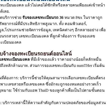
ะเบียนมงคล แล้วไม่เคยได้ซักทีหรือหลายคนเพียงแค่เข้าหน้า
ด้เลย.
ิดบริการช่วย
รับจองเลขทะเบียนรถ 36
หมวด 8ขx ในราคาถูก
ทรัพยากรณ์ที่มีประสิทธิภาพสูงมาก. ทั้ง คอมพิวเตอร์,
อมูล,โปรแกรมช่วยจัดการข้อมูล, เทคนิคต่างๆ อีกหลายอย่าง เพื่อ
ยนรถสวยๆ เลขทะเบียนมงคล ที่ลูกค้าต้องการ รับจองเลข
ทะเบียนมงคล
รับจ้างจองทะเบียนรถยนต์ออนไลน์
เลขทะเบียนมงคล
ที่มีเจ้าของแล้ว ราคาอย่างน้อยก็หลักหมื่น
ึงหลักล้านบาท. ส่วนการจองเลขทะเบียนกับ numTHer เริ่มต้น
ที่ต้องการ: บริการนี้ช่วยให้คุณสามารถเลือกเลขทะเบียนที่ตรง
เฉพาะเลขสวยหรือเลขมงคล ซึ่งมักจะถูกจองหมดอย่างรวดเร็ว
มาย: ใช้ร่วมกับแอพ ThaiD ของลูกค้าเพื่อเป็นไปตามขั้นตอน
 บริการเหล่านี้ให้ความสำคัญกับความปลอดภัยของข้อมูลส่วน