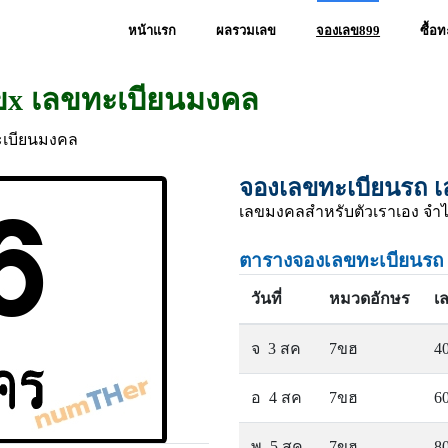
หน้าแรก
ผลรวมเลข
จองเลข899
ซื้อ
ขx เลขทะเบียนมงคล
ะเบียนมงคล
จองเลขทะเบียนรถ เ
เลขมงคลสำหรับตัวเราเอง จำไ
ตารางจองเลขทะเบียนรถ
วันที่
หมวดอักษร
เ
จ 3 สค
7ขฮ
4
อ 4 สค
7ขฮ
6
พ 5 สค
7ขฮ
8