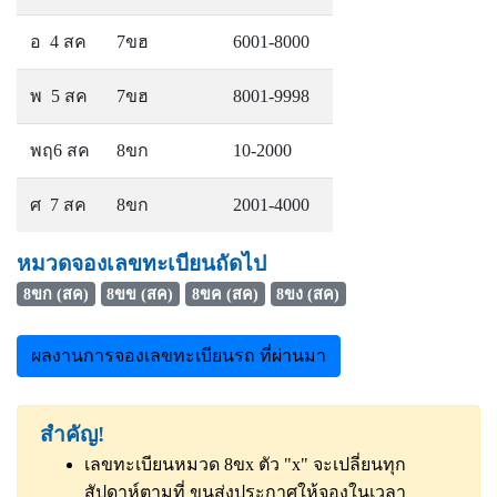
อ 4 สค
7ขฮ
6001-8000
พ 5 สค
7ขฮ
8001-9998
พฤ6 สค
8ขก
10-2000
ศ 7 สค
8ขก
2001-4000
หมวดจองเลขทะเบียนถัดไป
8ขก (สค)
8ขข (สค)
8ขค (สค)
8ขง (สค)
ผลงานการจองเลขทะเบียนรถ ที่ผ่านมา
สำคัญ!
เลขทะเบียนหมวด 8ขx ตัว "x" จะเปลี่ยนทุก
สัปดาห์ตามที่ ขนส่งประกาศให้จองในเวลา