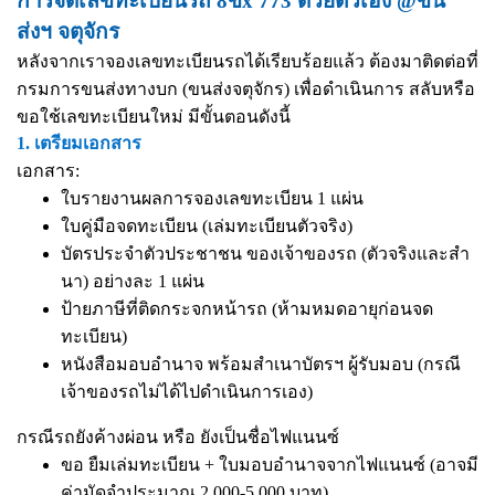
การจดเลขทะเบียนรถ 8ขx 773 ด้วยตัวเอง @ขน
ส่งฯ จตุจักร
หลังจากเราจองเลขทะเบียนรถได้เรียบร้อยแล้ว ต้องมาติดต่อที่
กรมการขนส่งทางบก (ขนส่งจตุจักร) เพื่อดำเนินการ สลับหรือ
ขอใช้เลขทะเบียนใหม่ มีขั้นตอนดังนี้
1. เตรียมเอกสาร
เอกสาร:
ใบรายงานผลการจองเลขทะเบียน 1 แผ่น
ใบคู่มือจดทะเบียน (เล่มทะเบียนตัวจริง)
บัตรประจำตัวประชาชน ของเจ้าของรถ (ตัวจริงและสำ
นา) อย่างละ 1 แผ่น
ป้ายภาษีที่ติดกระจกหน้ารถ (ห้ามหมดอายุก่อนจด
ทะเบียน)
หนังสือมอบอำนาจ
พร้อมสำเนาบัตรฯ ผู้รับมอบ (กรณี
เจ้าของรถไม่ได้ไปดำเนินการเอง)
กรณีรถยังค้างผ่อน หรือ ยังเป็นชื่อไฟแนนซ์
ขอ ยืมเล่มทะเบียน + ใบมอบอำนาจจากไฟแนนซ์ (อาจมี
ค่ามัดจำประมาณ 2,000-5,000 บาท)