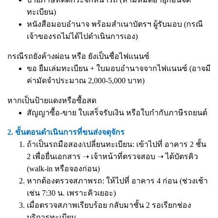
ทะเบียน)
หนังสือมอบอำนาจ
พร้อมสำเนาบัตรฯ ผู้รับมอบ (กรณี
เจ้าของรถไม่ได้ไปดำเนินการเอง)
กรณีรถยังค้างผ่อน หรือ ยังเป็นชื่อไฟแนนซ์
ขอ ยืมเล่มทะเบียน + ใบมอบอำนาจจากไฟแนนซ์ (อาจมี
ค่ามัดจำประมาณ 2,000-5,000 บาท)
หากเป็นป้ายแดงหรือซื้อสด
สัญญาซื้อ-ขาย ใบเสร็จรับเงิน หรือใบกำกับภาษีรถยนต์
2. ขั้นตอนดำเนินการที่ขนส่งจตุจักร
ถ้าเป็นรถมือสอง/เปลี่ยนทะเบียน: เข้าไปที่ อาคาร 2 ชั้น
2 เพื่อยื่นเอกสาร ➝ เจ้าหน้าที่ตรวจสอบ ➝ ได้บัตรคิว
(walk-in หรือจองก่อน)
หากต้องตรวจสภาพรถ: ให้ไปที่ อาคาร 4 ก่อน (ช่วงเช้า
เช่น 7:30 น. เพราะคิวเยอะ)
เมื่อตรวจสภาพเรียบร้อย กลับมาชั้น 2 รอเรียกช่อง
บริการทะเบียน