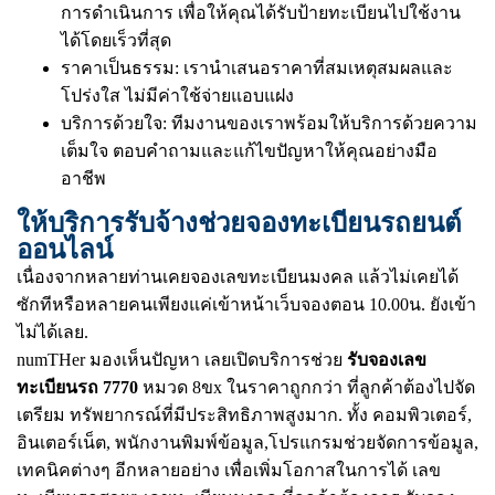
การดำเนินการ เพื่อให้คุณได้รับป้ายทะเบียนไปใช้งาน
ได้โดยเร็วที่สุด
ราคาเป็นธรรม: เรานำเสนอราคาที่สมเหตุสมผลและ
โปร่งใส ไม่มีค่าใช้จ่ายแอบแฝง
บริการด้วยใจ: ทีมงานของเราพร้อมให้บริการด้วยความ
เต็มใจ ตอบคำถามและแก้ไขปัญหาให้คุณอย่างมือ
อาชีพ
ให้บริการรับจ้างช่วยจองทะเบียนรถยนต์
ออนไลน์
เนื่องจากหลายท่านเคยจองเลขทะเบียนมงคล แล้วไม่เคยได้
ซักทีหรือหลายคนเพียงแค่เข้าหน้าเว็บจองตอน 10.00น. ยังเข้า
ไม่ได้เลย.
numTHer มองเห็นปัญหา เลยเปิดบริการช่วย
รับจองเลข
ทะเบียนรถ 7770
หมวด 8ขx ในราคาถูกกว่า ที่ลูกค้าต้องไปจัด
เตรียม ทรัพยากรณ์ที่มีประสิทธิภาพสูงมาก. ทั้ง คอมพิวเตอร์,
อินเตอร์เน็ต, พนักงานพิมพ์ข้อมูล,โปรแกรมช่วยจัดการข้อมูล,
เทคนิคต่างๆ อีกหลายอย่าง เพื่อเพิ่มโอกาสในการได้ เลข