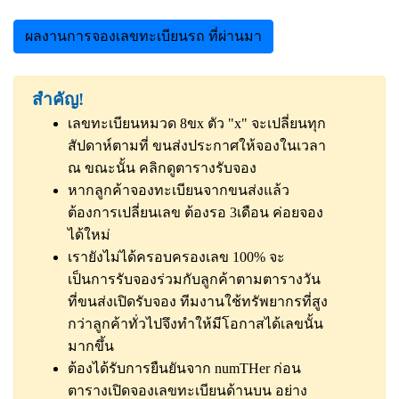
ผลงานการจองเลขทะเบียนรถ ที่ผ่านมา
สำคัญ!
เลขทะเบียนหมวด 8ขx ตัว "x" จะเปลี่ยนทุก
สัปดาห์ตามที่ ขนส่งประกาศให้จองในเวลา
ณ ขณะนั้น
คลิกดูตารางรับจอง
หากลูกค้าจองทะเบียนจากขนส่งแล้ว
ต้องการเปลี่ยนเลข ต้องรอ 3เดือน ค่อยจอง
ได้ใหม่
เรายังไม่ได้ครอบครองเลข 100% จะ
เป็นการรับจองร่วมกับลูกค้าตามตารางวัน
ที่ขนส่งเปิดรับจอง ทีมงานใช้ทรัพยากรที่สูง
กว่าลูกค้าทั่วไปจึงทำให้มีโอกาสได้เลขนั้น
มากขึ้น
ต้องได้รับการยืนยันจาก numTHer ก่อน
ตารางเปิดจองเลขทะเบียนด้านบน อย่าง