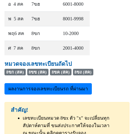
อ 4 สค
7ขฮ
6001-8000
พ 5 สค
7ขฮ
8001-9998
พฤ6 สค
8ขก
10-2000
ศ 7 สค
8ขก
2001-4000
หมวดจองเลขทะเบียนถัดไป
8ขก (สค)
8ขข (สค)
8ขค (สค)
8ขง (สค)
ผลงานการจองเลขทะเบียนรถ ที่ผ่านมา
สำคัญ!
เลขทะเบียนหมวด 8ขx ตัว "x" จะเปลี่ยนทุก
สัปดาห์ตามที่ ขนส่งประกาศให้จองในเวลา
ณ ขณะนั้น
คลิกดูตารางรับจอง