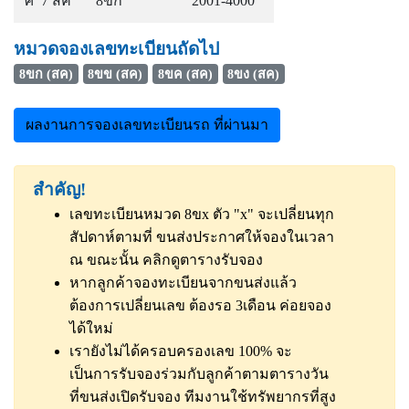
ศ 7 สค
8ขก
2001-4000
หมวดจองเลขทะเบียนถัดไป
8ขก (สค)
8ขข (สค)
8ขค (สค)
8ขง (สค)
ผลงานการจองเลขทะเบียนรถ ที่ผ่านมา
สำคัญ!
เลขทะเบียนหมวด 8ขx ตัว "x" จะเปลี่ยนทุก
สัปดาห์ตามที่ ขนส่งประกาศให้จองในเวลา
ณ ขณะนั้น
คลิกดูตารางรับจอง
หากลูกค้าจองทะเบียนจากขนส่งแล้ว
ต้องการเปลี่ยนเลข ต้องรอ 3เดือน ค่อยจอง
ได้ใหม่
เรายังไม่ได้ครอบครองเลข 100% จะ
เป็นการรับจองร่วมกับลูกค้าตามตารางวัน
ที่ขนส่งเปิดรับจอง ทีมงานใช้ทรัพยากรที่สูง