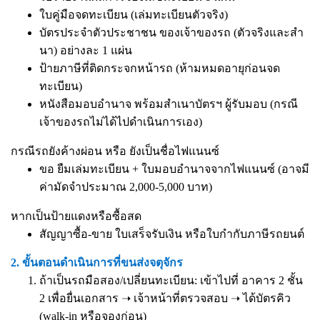
ใบคู่มือจดทะเบียน (เล่มทะเบียนตัวจริง)
บัตรประจำตัวประชาชน ของเจ้าของรถ (ตัวจริงและสำ
นา) อย่างละ 1 แผ่น
ป้ายภาษีที่ติดกระจกหน้ารถ (ห้ามหมดอายุก่อนจด
ทะเบียน)
หนังสือมอบอำนาจ
พร้อมสำเนาบัตรฯ ผู้รับมอบ (กรณี
เจ้าของรถไม่ได้ไปดำเนินการเอง)
กรณีรถยังค้างผ่อน หรือ ยังเป็นชื่อไฟแนนซ์
ขอ ยืมเล่มทะเบียน + ใบมอบอำนาจจากไฟแนนซ์ (อาจมี
ค่ามัดจำประมาณ 2,000-5,000 บาท)
หากเป็นป้ายแดงหรือซื้อสด
สัญญาซื้อ-ขาย ใบเสร็จรับเงิน หรือใบกำกับภาษีรถยนต์
2. ขั้นตอนดำเนินการที่ขนส่งจตุจักร
ถ้าเป็นรถมือสอง/เปลี่ยนทะเบียน: เข้าไปที่ อาคาร 2 ชั้น
2 เพื่อยื่นเอกสาร ➝ เจ้าหน้าที่ตรวจสอบ ➝ ได้บัตรคิว
(walk-in หรือจองก่อน)