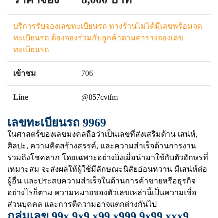
บริการรับจองเลขทะเบียนรถ ทางร้านไม่ได้มีเลขพร้อมจด
ทะเบียนรถ ต้องจองร่วมกับลูกค้าตามตารางจองเลข
ทะเบียนรถ
เข้าชม
706
Line
@857cvtfm
เลขทะเบียนรถ 9969
ในศาสตร์ของเลขมงคลถือว่าเป็นเลขที่ส่งเสริมด้าน เสน่ห์,
ศิลปะ, ความคิดสร้างสรรค์, และความสำเร็จด้านการงาน
รวมถึงโชคลาภ โดยเฉพาะอย่างยิ่งเมื่อนำมาใช้กับตัวอักษรที่
เหมาะสม จะส่งผลให้ผู้ใช้มีลักษณะนิสัยอ่อนหวาน มีเสน่ห์ต่อ
ผู้อื่น และประสบความสำเร็จในด้านการค้าขายหรือธุรกิจ
อย่างไรก็ตาม ความหมายของตัวเลขเหล่านี้เป็นความเชื่อ
ส่วนบุคคล และการตีความอาจแตกต่างกันไป
กลุ่มเลข 99x 9x9 x99 x999 9x99 xxx9