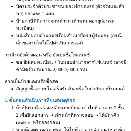
บัตรประจำตัวประชาชน ของเจ้าของรถ (ตัวจริงและสำ
นา) อย่างละ 1 แผ่น
ป้ายภาษีที่ติดกระจกหน้ารถ (ห้ามหมดอายุก่อนจด
ทะเบียน)
หนังสือมอบอำนาจ
พร้อมสำเนาบัตรฯ ผู้รับมอบ (กรณี
เจ้าของรถไม่ได้ไปดำเนินการเอง)
กรณีรถยังค้างผ่อน หรือ ยังเป็นชื่อไฟแนนซ์
ขอ ยืมเล่มทะเบียน + ใบมอบอำนาจจากไฟแนนซ์ (อาจมี
ค่ามัดจำประมาณ 2,000-5,000 บาท)
หากเป็นป้ายแดงหรือซื้อสด
สัญญาซื้อ-ขาย ใบเสร็จรับเงิน หรือใบกำกับภาษีรถยนต์
2. ขั้นตอนดำเนินการที่ขนส่งจตุจักร
ถ้าเป็นรถมือสอง/เปลี่ยนทะเบียน: เข้าไปที่ อาคาร 2 ชั้น
2 เพื่อยื่นเอกสาร ➝ เจ้าหน้าที่ตรวจสอบ ➝ ได้บัตรคิว
(walk-in หรือจองก่อน)
หากต้องตรวจสภาพรถ: ให้ไปที่ อาคาร 4 ก่อน (ช่วงเช้า