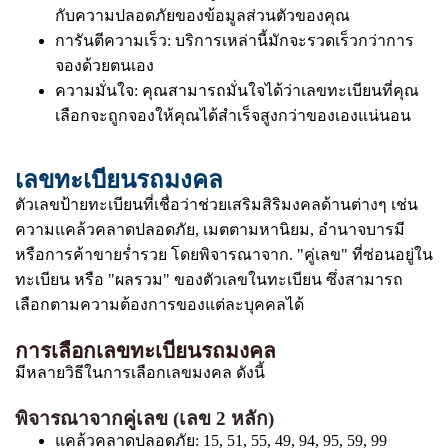
กับความปลอดภัยของข้อมูลส่วนตัวของคุณ
การันตีความเร็ว: บริการเหล่านี้มักจะรวดเร็วกว่าการ
จองด้วยตนเอง
ความมั่นใจ: คุณสามารถมั่นใจได้ว่าเลขทะเบียนที่คุณ
เลือกจะถูกจองให้คุณได้สำเร็จสูงกว่าของเองแน่นอน
เลขทะเบียนรถมงคล
ตัวเลขป้ายทะเบียนที่เชื่อว่าช่วยเสริมสิริมงคลด้านต่างๆ เช่น
ความแคล้วคลาดปลอดภัย, เมตตามหานิยม, อำนาจบารมี
หรือการค้าขายร่ำรวย โดยพิจารณาจาก. "คู่เลข" ที่ซ่อนอยู่ใน
ทะเบียน หรือ "ผลรวม" ของตัวเลขในทะเบียน ซึ่งสามารถ
เลือกตามความต้องการของแต่ละบุคคลได้
การเลือกเลขทะเบียนรถมงคล
มีหลายวิธีในการเลือกเลขมงคล ดังนี้
พิจารณาจากคู่เลข (เลข 2 หลัก)
แคล้วคลาดปลอดภัย: 15, 51, 55, 49, 94, 95, 59, 99