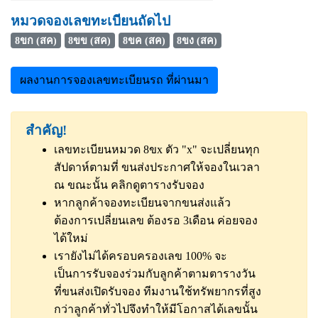
หมวดจองเลขทะเบียนถัดไป
8ขก (สค)
8ขข (สค)
8ขค (สค)
8ขง (สค)
ผลงานการจองเลขทะเบียนรถ ที่ผ่านมา
สำคัญ!
เลขทะเบียนหมวด 8ขx ตัว "x" จะเปลี่ยนทุก
สัปดาห์ตามที่ ขนส่งประกาศให้จองในเวลา
ณ ขณะนั้น
คลิกดูตารางรับจอง
หากลูกค้าจองทะเบียนจากขนส่งแล้ว
ต้องการเปลี่ยนเลข ต้องรอ 3เดือน ค่อยจอง
ได้ใหม่
เรายังไม่ได้ครอบครองเลข 100% จะ
เป็นการรับจองร่วมกับลูกค้าตามตารางวัน
ที่ขนส่งเปิดรับจอง ทีมงานใช้ทรัพยากรที่สูง
กว่าลูกค้าทั่วไปจึงทำให้มีโอกาสได้เลขนั้น