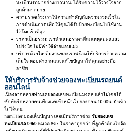
ทะเบียนรถมาอย่างยาวนาน. ได้รับความไว้วางใจจาก
ลูกค้ามากมาย
ความรวดเร็ว: เราให้ความสำคัญกับความรวดเร็วใน
การดำเนินการ เพื่อให้คุณได้รับป้ายทะเบียนไปใช้งาน
ได้โดยเร็วที่สุด
ราคาเป็นธรรม: เรานำเสนอราคาที่สมเหตุสมผลและ
โปร่งใส ไม่มีค่าใช้จ่ายแอบแฝง
บริการด้วยใจ: ทีมงานของเราพร้อมให้บริการด้วยความ
เต็มใจ ตอบคำถามและแก้ไขปัญหาให้คุณอย่างมือ
อาชีพ
ให้บริการรับจ้างช่วยจองทะเบียนรถยนต์
ออนไลน์
เนื่องจากหลายท่านเคยจองเลขทะเบียนมงคล แล้วไม่เคยได้
ซักทีหรือหลายคนเพียงแค่เข้าหน้าเว็บจองตอน 10.00น. ยังเข้า
ไม่ได้เลย.
numTHer มองเห็นปัญหา เลยเปิดบริการช่วย
รับจองเลข
ทะเบียนรถ 9969
หมวด 8ขx ในราคาถูกกว่า ที่ลูกค้าต้องไปจัด
เตรียม ทรัพยากรณ์ที่มีประสิทธิภาพสูงมาก. ทั้ง คอมพิวเตอร์,