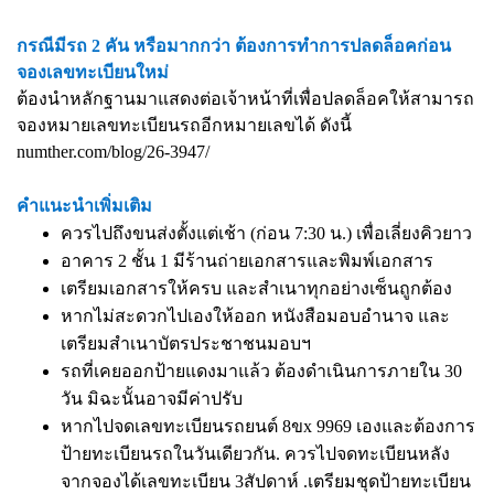
กรณีมีรถ 2 คัน หรือมากกว่า ต้องการทำการปลดล็อคก่อน
จองเลขทะเบียนใหม่
ต้องนำหลักฐานมาแสดงต่อเจ้าหน้าที่เพื่อปลดล็อคให้สามารถ
จองหมายเลขทะเบียนรถอีกหมายเลขได้ ดังนี้
numther.com/blog/26-3947/
คำแนะนำเพิ่มเติม
ควรไปถึงขนส่งตั้งแต่เช้า (ก่อน 7:30 น.) เพื่อเลี่ยงคิวยาว
อาคาร 2 ชั้น 1 มีร้านถ่ายเอกสารและพิมพ์เอกสาร
เตรียมเอกสารให้ครบ และสำเนาทุกอย่างเซ็นถูกต้อง
หากไม่สะดวกไปเองให้ออก หนังสือมอบอำนาจ และ
เตรียมสำเนาบัตรประชาชนมอบฯ
รถที่เคยออกป้ายแดงมาแล้ว ต้องดำเนินการภายใน 30
วัน มิฉะนั้นอาจมีค่าปรับ
หากไปจดเลขทะเบียนรถยนต์ 8ขx 9969 เองและต้องการ
ป้ายทะเบียนรถในวันเดียวกัน. ควรไปจดทะเบียนหลัง
จากจองได้เลขทะเบียน 3สัปดาห์ .เตรียมชุดป้ายทะเบียน