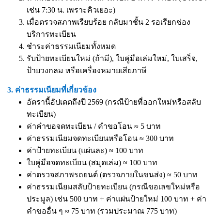
เช่น 7:30 น. เพราะคิวเยอะ)
เมื่อตรวจสภาพเรียบร้อย กลับมาชั้น 2 รอเรียกช่อง
บริการทะเบียน
ชำระค่าธรรมเนียมทั้งหมด
รับป้ายทะเบียนใหม่ (ถ้ามี), ใบคู่มือเล่มใหม่, ใบเสร็จ,
ป้ายวงกลม หรือเครื่องหมายเสียภาษี
3. ค่าธรรมเนียมที่เกี่ยวข้อง
อัตรานี้อัปเดตถึงปี 2569 (กรณีป้ายที่ออกใหม่หรือสลับ
ทะเบียน)
ค่าคำขอจดทะเบียน / คำขอโอน ≈ 5 บาท
ค่าธรรมเนียมจดทะเบียนหรือโอน ≈ 300 บาท
ค่าป้ายทะเบียน (แผ่นละ) ≈ 100 บาท
ใบคู่มือจดทะเบียน (สมุดเล่ม) ≈ 100 บาท
ค่าตรวจสภาพรถยนต์ (ตรวจภายในขนส่ง) ≈ 50 บาท
ค่าธรรมเนียมสลับป้ายทะเบียน (กรณีขอเลขใหม่หรือ
ประมูล) เช่น 500 บาท + ค่าแผ่นป้ายใหม่ 100 บาท + ค่า
คำขออื่น ๆ ≈ 75 บาท (รวมประมาณ 775 บาท)