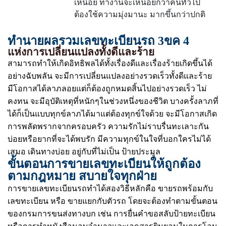
เหนื่อย ทำงานจะเหนื่อยกว่าคนทั่วไป
ต้องใช้ความมุ่งมานะ มากขึ้นกว่าปกติ
ทำนายผลรวมเลขทะเบียนรถ 3ขค 4
แห่งการเปลี่ยนแปลงทั้งดีและร้าย
สามารถทำให้เกิดอิทธิพลได้ทั้งเรื่องดีและเรื่องร้ายเกิดขึ้นได้
อย่างฉับพลัน จะมีการเปลี่ยนแปลงอย่างรวดเร็วทั้งดีและร้าย
มีโอกาสได้ลาภลอยแต่ก็ต้องถูกหมดสิ้นไปอย่างรวดเร็ว ไม่
คงทน จะมีอุบัติเหตุที่หนักๆในช่วงหนึ่งของชีวิต บางครั้งลาภที่
ได้ก็เป็นแบบทุกข์ลาภได้มาแต่ต้องทุกข์ใจด้วย จะมีโอกาสเกิด
การพลัดพรากจากครอบครัว ความรักไม่ราบรื่นทะเลาะกัน
บ่อยหรือยากที่จะได้พบรัก มีความทุกข์ในใจที่บอกใครไม่ได้
เสมอ เดินทางบ่อย อยู่กับที่ไม่เป็น ป้ายประมูล
ขั้นตอนการขายเลขทะเบียนให้ถูกต้อง
ตามกฎหมาย สบายใจทุกฝ่าย
การขายเลขทะเบียนรถทำได้สองวิธีหลักคือ ขายรถพร้อมกับ
เลขทะเบียน หรือ ขายแยกกับตัวรถ โดยจะต้องทำตามขั้นตอน
ของกรมการขนส่งทางบก เช่น การยื่นคำขอสลับป้ายทะเบียน