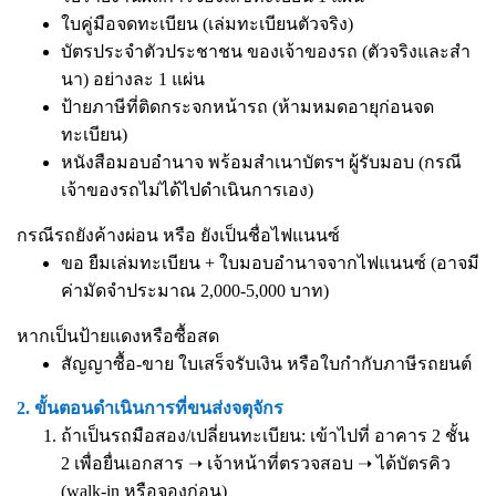
ใบคู่มือจดทะเบียน (เล่มทะเบียนตัวจริง)
บัตรประจำตัวประชาชน ของเจ้าของรถ (ตัวจริงและสำ
นา) อย่างละ 1 แผ่น
ป้ายภาษีที่ติดกระจกหน้ารถ (ห้ามหมดอายุก่อนจด
ทะเบียน)
หนังสือมอบอำนาจ
พร้อมสำเนาบัตรฯ ผู้รับมอบ (กรณี
เจ้าของรถไม่ได้ไปดำเนินการเอง)
กรณีรถยังค้างผ่อน หรือ ยังเป็นชื่อไฟแนนซ์
ขอ ยืมเล่มทะเบียน + ใบมอบอำนาจจากไฟแนนซ์ (อาจมี
ค่ามัดจำประมาณ 2,000-5,000 บาท)
หากเป็นป้ายแดงหรือซื้อสด
สัญญาซื้อ-ขาย ใบเสร็จรับเงิน หรือใบกำกับภาษีรถยนต์
2. ขั้นตอนดำเนินการที่ขนส่งจตุจักร
ถ้าเป็นรถมือสอง/เปลี่ยนทะเบียน: เข้าไปที่ อาคาร 2 ชั้น
2 เพื่อยื่นเอกสาร ➝ เจ้าหน้าที่ตรวจสอบ ➝ ได้บัตรคิว
(walk-in หรือจองก่อน)