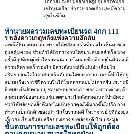
โอกาสประสบผลสำเร็จสูง อุปสรรคน้อย
เจริญรุ่งเรือง ร่ำรวย รวดเร็ว และมีความ
สุขในชีวิต
ทำนายผลรวมเลขทะเบียนรถ 4กก 111
9 พลังดาวเกตุพลังแห่งความลึกลับ
เลขนี้เป็นมงคลมาก เพราะได้พลังจากสิ่งที่มองไม่เห็นมาช่วย
ดูแลคุ้มครอง ช่วยทำให้กิจการงานใดๆประสบผลสำเร็จ บาง
ครั้งมีอุบัติเหตุก็ทำให้รอดพ้นอย่างไม่น่าเชื่อ มีอายุยืนมั่นคง มี
ความคิดรวดเร็วว่องไว มีลางสังหรณ์ที่แม่นยำ เลื่อมใส
ศรัทธา สนใจในศาสนาเร้นลับสนใจของเก่าแก่ เลขนี้ทำให้อยู่
สบาย เรื่องราวชีวิตราบรื่นได้โชคลาภแบบไม่คาดฝัน เพราะมี
สิ่งพลังเร้นลับช่วยอยู่ ชอบสะสมของเก่า ของโบราณต่างๆ ถ้า
สวดมนตร์บ่อยๆและแผ่เมตตาบารมี พลังสวดมนตร์บำบัดจะ
ช่วยให้พลังของสิ่งที่มองไม่เห็นช่วยคุณได้มากขึ้นไปอีก การ
ทำงานเป็นนักค้าของเก่า นักโบราณคดี โหราจารย์ ผู้ที่ต้องยุ่ง
เกี่ยวกับเรื่องเร้นลับหรือของเก่าของขลังจะดี ป้ายประมูล
ขั้นตอนการขายเลขทะเบียนให้ถูกต้อง