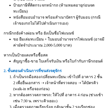
ป้ายภาษีที่ติดกระจกหน้ารถ (ห้ามหมดอายุก่อนจด
ทะเบียน)
หนังสือมอบอำนาจ
พร้อมสำเนาบัตรฯ ผู้รับมอบ (กรณี
เจ้าของรถไม่ได้ไปดำเนินการเอง)
กรณีรถยังค้างผ่อน หรือ ยังเป็นชื่อไฟแนนซ์
ขอ ยืมเล่มทะเบียน + ใบมอบอำนาจจากไฟแนนซ์ (อาจมี
ค่ามัดจำประมาณ 2,000-5,000 บาท)
หากเป็นป้ายแดงหรือซื้อสด
สัญญาซื้อ-ขาย ใบเสร็จรับเงิน หรือใบกำกับภาษีรถยนต์
2. ขั้นตอนดำเนินการที่ขนส่งจตุจักร
ถ้าเป็นรถมือสอง/เปลี่ยนทะเบียน: เข้าไปที่ อาคาร 2 ชั้น
2 เพื่อยื่นเอกสาร ➝ เจ้าหน้าที่ตรวจสอบ ➝ ได้บัตรคิว
(walk-in หรือจองก่อน)
หากต้องตรวจสภาพรถ: ให้ไปที่ อาคาร 4 ก่อน (ช่วงเช้า
เช่น 7:30 น. เพราะคิวเยอะ)
เมื่อตรวจสภาพเรียบร้อย กลับมาชั้น 2 รอเรียกช่อง