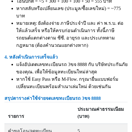
โอนปกติ = ~5 + 300 + 100 + 100 + 50 = 555 บาท
หากสลับหรือเปลี่ยนเลข (ประมูล/ซื้อเลขใหม่) = ~775
บาท
หมายเหตุ: ยังต้องจ่าย ภาษีประจำปี และ ค่า พ.ร.บ. ต่อ
ให้แล้วเสร็จ หรือให้ครบก่อนดำเนินการ ทั้งนี้ภาษี
รถยนต์แตกต่างตาม ซีซี. อายุรถ และประเภทตาม
กฎหมาย (ต้องคำนวณแยกต่างหาก)
4. หลังดำเนินการเสร็จแล้ว
แจ้งอัปเดตเลขทะเบียนรถ 3ขจ 8888 กับ บริษัทประกันภัย
ของคุณ. เพื่อให้ข้อมูลทะเบียนใหม่ล่าสุด
หากใช้ Easy Pass หรือ M-Flow. กรุณายื่นแบบฟอร์ม
เปลี่ยนทะเบียนพร้อมสำเนาเล่มใหม่ ด้วยเช่นกัน
สรุปตารางค่าใช้จ่ายจดเลขทะเบียนรถ 3ขจ 8888
ประมาณค่าธรรมเนียม
รายการ
(บาท)
คำขอโอน/จดทะเบียน
5