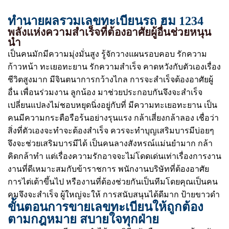
ทำนายผลรวมเลขทะเบียนรถ ฮม 1234
พลังแห่งความสำเร็จที่ต้องอาศัยผู้อื่นช่วยหนุน
นำ
เป็นคนมักมีความมุ่งมั่นสูง รู้จักวางแผนรอบคอบ รักความ
ก้าวหน้า ทะเยอทะยาน รักความสำเร็จ คาดหวังกับตัวเองเรื่อง
ชีวิตสูงมาก มีจินตนาการกว้างไกล การจะสำเร็จต้องอาศัยผู้
อื่น เพื่อนร่วมงาน ลูกน้อง มาช่วยประกอบกันจึงจะสำเร็จ
เปลี่ยนแปลงไม่ชอบหยุดนิ่งอยู่กับที่ มีความทะเยอทะยาน เป็น
คนมีความกระตือรือร้นอย่างรุนแรง กล้าเสี่ยงกล้าลอง เชื่อว่า
สิ่งที่ตัวเองจะทำจะต้องสำเร็จ ควรจะทำบุญเสริมบารมีบ่อยๆ
จึงจะช่วยเสริมบารมีได้ เป็นคนลางสังหรณ์แม่นยำมาก กล้า
คิดกล้าทำ แต่เรื่องความรักอาจจะไม่โดดเด่นเท่าเรื่องการงาน
งานที่ดีเหมาะสมกับข้าราชการ พนักงานบริษัทที่ต้องอาศัย
การไต่เต้าขึ้นไป หรืองานที่ต้องช่วยกันเป็นทีมโดยคุณเป็นคน
คุมจึงจะสำเร็จ ผู้ใหญ่จะให้ การสนับสนุนได้ดีมาก ป้ายขาวดำ
ขั้นตอนการขายเลขทะเบียนให้ถูกต้อง
ตามกฎหมาย สบายใจทุกฝ่าย