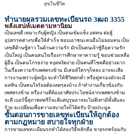
สุขในชีวิต
ทำนายผลรวมเลขทะเบียนรถ 3ฒถ 3355
พลังเสน่ห์เมตตามหานิยม
เป็นเลขดี เหมาะกับผู้หญิง เป็นคนเข้มแข็ง อดทน ต่อสู้
อุปสรรคต่างๆเพื่อให้สำเร็จ ชอบเอาชนะคนอื่นไม่ยอมคน เป็น
เลขดีด้านชู้สาว ในด้านความรัก มักเป็นคนเจ้าชู้ถือความรัก
เป็นใหญ่ เป็นคนสนใจเรื่องการศึกษาหาความรู้ ชอบช่วยเหลือ
ผู้อื่น เป็นคนโกรธง่าย หงุดหงิดง่าย เป็นคนที่โชคดีอย่างมาก
ในเรื่องความรักเพศตรงข้าม มีเสน่ห์ใครๆก็หลง อาจจะเสีย
การงานเพราะผู้หญิง จะทำให้ชีวิตตกต่ำ หรือคู่ครองมักจะมี
มลทิน เป็นคนใจร้อยต้องลดๆลงบ้าง ถ้าทำงานเกี่ยวข้องกับ
เพศตรงข้าม หรืองานที่ต้องอาศัยประโยชน์จากเพศตรงข้าม
จะดี เบอร์นี้สุภาพสตรีก็จะดีแต่บุรุษอาจจะไม่ดีเท่ามีทั้งดีและ
ร้าย จะเปลี่ยนเพื่อความสบายใจก็ได้ครับ ป้ายประมูล
ขั้นตอนการขายเลขทะเบียนให้ถูกต้อง
ตามกฎหมาย สบายใจทุกฝ่าย
การขายเลขทะเบียนรถทำได้สองวิธีหลักคือ ขายรถพร้อมกับ