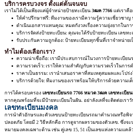
บริการครบวงจร ตั้งแต่ต้นจนจบ
เราไม่ได้เป็นเพียงแค่ผู้จำหน่ายป้ายทะเบียน
3ฒค 7766
แต่เราคือ
ให้คำปรึกษาฟรี: ทีมงานของเรามีความรู้ความเชี่ยวช
ดำเนินเอกสารแทนคุณ: หมดกังวลเรื่องความยุ่งยากในการ
บริการจัดส่งป้ายทะเบียน: คุณจะได้รับป้ายทะเบียน เลขทะเ
รับประกันความถูกต้อง: ป้ายทะเบียนทุกชิ้นที่เราจำหน
ทำไมต้องเลือกเรา?
ความน่าเชื่อถือ: เรามีประสบการณ์ในวงการป้ายทะเบีย
ความรวดเร็ว: เราให้ความสำคัญกับความรวดเร็วในการดำเนิ
ราคาเป็นธรรม: เรานำเสนอราคาที่สมเหตุสมผลและโปร่งใ
บริการด้วยใจ: ทีมงานของเราพร้อมให้บริการด้วยความเ
การได้ครอบครอง
เลขทะเบียนรถ 7766 หมวด 3ฒค เลขทะเบีย
หากคุณพร้อมที่จะมีป้ายทะเบียนในฝัน. อย่าลังเลที่จะติดต่อเราวั
เลขทะเบียนมงคล
การนำตัวอักษรและตัวเลขบนป้ายทะเบียนรถมาคำนวณหรือพิจารณา
ปลอดภัย โดยมี 2 วิธีหลักคือ การดูจากผลรวมของตัวเลข. ซึ่งจะ
หมายมงคลเฉพาะด้าน เช่น คู่เลข 15, 51 เป็นเลขแห่งความแค