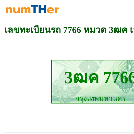
เลขทะเบียนรถ 7766 หมวด 3ฒค 
3ฒค 776
กรุงเทพมหานคร