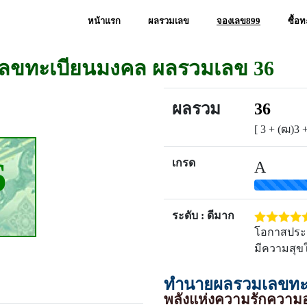
หน้าแรก
ผลรวมเลข
จองเลข899
ซื้อ
เลขทะเบียนมงคล ผลรวมเลข 36
ผลรวม
36
[ 3 + (ฒ)3 +
6
เกรด
A
ระดับ : ดีมาก
โอกาสประสบ
มีความสุขใ
ทำนายผลรวมเลขทะเ
พลังแห่งความรักความอ