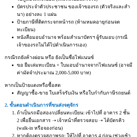
บัตรประจำตัวประชาชน ของเจ้าของรถ (ตัวจริงและสำ
นา) อย่างละ 1 แผ่น
ป้ายภาษีที่ติดกระจกหน้ารถ (ห้ามหมดอายุก่อนจด
ทะเบียน)
หนังสือมอบอำนาจ
พร้อมสำเนาบัตรฯ ผู้รับมอบ (กรณี
เจ้าของรถไม่ได้ไปดำเนินการเอง)
กรณีรถยังค้างผ่อน หรือ ยังเป็นชื่อไฟแนนซ์
ขอ ยืมเล่มทะเบียน + ใบมอบอำนาจจากไฟแนนซ์ (อาจมี
ค่ามัดจำประมาณ 2,000-5,000 บาท)
หากเป็นป้ายแดงหรือซื้อสด
สัญญาซื้อ-ขาย ใบเสร็จรับเงิน หรือใบกำกับภาษีรถยนต์
2. ขั้นตอนดำเนินการที่ขนส่งจตุจักร
ถ้าเป็นรถมือสอง/เปลี่ยนทะเบียน: เข้าไปที่ อาคาร 2 ชั้น
2 เพื่อยื่นเอกสาร ➝ เจ้าหน้าที่ตรวจสอบ ➝ ได้บัตรคิว
(walk-in หรือจองก่อน)
หากต้องตรวจสภาพรถ: ให้ไปที่ อาคาร 4 ก่อน (ช่วงเช้า