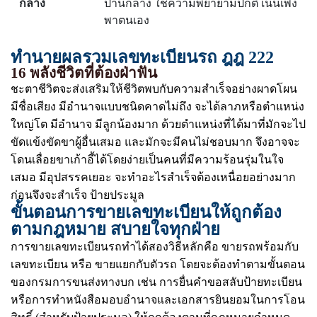
กลาง
ปานกลาง ใช้ความพยายามปกติ เน้นเพิ่ง
พาตนเอง
ทำนายผลรวมเลขทะเบียนรถ ฎฎ 222
16 พลังชีวิตที่ต้องฝ่าฟัน
ชะตาชีวิตจะส่งเสริมให้ชีวิตพบกับความสำเร็จอย่างผาดโผน
มีชื่อเสียง มีอำนาจแบบชนิดคาดไม่ถึง จะได้ลาภหรือตำแหน่ง
ใหญ่โต มีอำนาจ มีลูกน้องมาก ด้วยตำแหน่งที่ได้มาที่มักจะไป
ขัดแข้งขัดขาผู้อื่นเสมอ และมักจะมีคนไม่ชอบมาก จึงอาจจะ
โดนเลื่อยขาเก้าอี้ได้โดยง่ายเป็นคนที่มีความร้อนรุ่มในใจ
เสมอ มีอุปสรรคเยอะ จะทำอะไรสำเร็จต้องเหนื่อยอย่างมาก
ก่อนจึงจะสำเร็จ ป้ายประมูล
ขั้นตอนการขายเลขทะเบียนให้ถูกต้อง
ตามกฎหมาย สบายใจทุกฝ่าย
การขายเลขทะเบียนรถทำได้สองวิธีหลักคือ ขายรถพร้อมกับ
เลขทะเบียน หรือ ขายแยกกับตัวรถ โดยจะต้องทำตามขั้นตอน
ของกรมการขนส่งทางบก เช่น การยื่นคำขอสลับป้ายทะเบียน
หรือการทำหนังสือมอบอำนาจและเอกสารยินยอมในการโอน