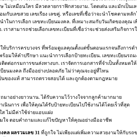
พิเศษ ไม่เหมือนใคร มีลวดลายกราฟิกสวยงาม. โดดเด่น และมักเป็
้อมกับเลขสวย เลขเรียง เลขคู่. หรือเลขที่เชื่อว่าจะนำโชคตามหล
นะนำในการเลือก เลขทะเบียนมงคล. ที่เหมาะสมกับวันเกิดของคุณ เ
เราสามารถช่วยเลือกเลขทะเบียนที่เชื่อว่าจะช่วยส่งเสริมกิจการให้
ู้ให้บริการครบวงจร ที่พร้อมดูแลคุณตั้งแต่ขั้นตอนแรกจนถึงการดำเ
าญ พร้อมให้คำปรึกษา แนะนำการเลือกป้ายทะเบียน. เลขทะเบียน
ติดต่อกรมการขนส่งทางบก. เราจัดการเอกสารที่จำเป็นทั้งหมดให้
บียนมงคล ถึงมืออย่างปลอดภัย ไม่ว่าคุณจะอยู่ที่ไหน
่ายเป็นของแท้ สามารถตรวจสอบได้ และถูกต้องตามกฎหมาย
นรถมาอย่างยาวนาน. ได้รับความไว้วางใจจากลูกค้ามากมาย
นการ เพื่อให้คุณได้รับป้ายทะเบียนไปใช้งานได้โดยเร็วที่สุด
ส ไม่มีค่าใช้จ่ายแอบแฝง
ต็มใจ ตอบคำถามและแก้ไขปัญหาให้คุณอย่างมืออาชีพ
มงคล ผลรวมเลข 31
ที่ถูกใจ ไม่เพียงแต่เพิ่มความสวยงามให้กับร