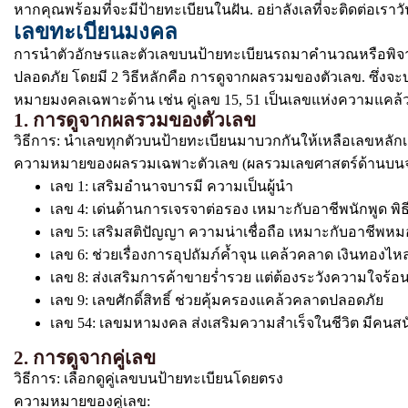
หากคุณพร้อมที่จะมีป้ายทะเบียนในฝัน. อย่าลังเลที่จะติดต่อเราวั
เลขทะเบียนมงคล
การนำตัวอักษรและตัวเลขบนป้ายทะเบียนรถมาคำนวณหรือพิจารณา
ปลอดภัย โดยมี 2 วิธีหลักคือ การดูจากผลรวมของตัวเลข. ซึ่งจะ
หมายมงคลเฉพาะด้าน เช่น คู่เลข 15, 51 เป็นเลขแห่งความแค
1. การดูจากผลรวมของตัวเลข
วิธีการ: นำเลขทุกตัวบนป้ายทะเบียนมาบวกกันให้เหลือเลขหลักเดี
ความหมายของผลรวมเฉพาะตัวเลข (ผลรวมเลขศาสตร์ด้านบน
เลข 1: เสริมอำนาจบารมี ความเป็นผู้นำ
เลข 4: เด่นด้านการเจรจาต่อรอง เหมาะกับอาชีพนักพูด พิธ
เลข 5: เสริมสติปัญญา ความน่าเชื่อถือ เหมาะกับอาชีพหม
เลข 6: ช่วยเรื่องการอุปถัมภ์ค้ำจุน แคล้วคลาด เงินทอง
เลข 8: ส่งเสริมการค้าขายร่ำรวย แต่ต้องระวังความใจร้อ
เลข 9: เลขศักดิ์สิทธิ์ ช่วยคุ้มครองแคล้วคลาดปลอดภัย
เลข 54: เลขมหามงคล ส่งเสริมความสำเร็จในชีวิต มีคนสน
2. การดูจากคู่เลข
วิธีการ: เลือกดูคู่เลขบนป้ายทะเบียนโดยตรง
ความหมายของคู่เลข: