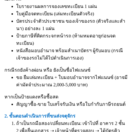
ใบรายงานผลการจองเลขทะเบียน 1 แผ่น
ใบคู่มือจดทะเบียน (เล่มทะเบียนตัวจริง)
บัตรประจำตัวประชาชน ของเจ้าของรถ (ตัวจริงและสำ
นา) อย่างละ 1 แผ่น
ป้ายภาษีที่ติดกระจกหน้ารถ (ห้ามหมดอายุก่อนจด
ทะเบียน)
หนังสือมอบอำนาจ
พร้อมสำเนาบัตรฯ ผู้รับมอบ (กรณี
เจ้าของรถไม่ได้ไปดำเนินการเอง)
กรณีรถยังค้างผ่อน หรือ ยังเป็นชื่อไฟแนนซ์
ขอ ยืมเล่มทะเบียน + ใบมอบอำนาจจากไฟแนนซ์ (อาจมี
ค่ามัดจำประมาณ 2,000-5,000 บาท)
หากเป็นป้ายแดงหรือซื้อสด
สัญญาซื้อ-ขาย ใบเสร็จรับเงิน หรือใบกำกับภาษีรถยนต์
2. ขั้นตอนดำเนินการที่ขนส่งจตุจักร
ถ้าเป็นรถมือสอง/เปลี่ยนทะเบียน: เข้าไปที่ อาคาร 2 ชั้น
2 เพื่อยื่นเอกสาร ➝ เจ้าหน้าที่ตรวจสอบ ➝ ได้บัตรคิว