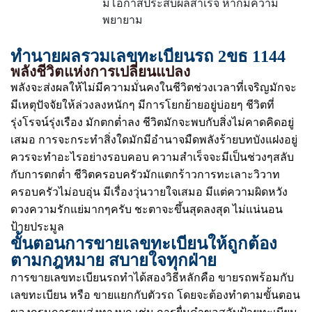
มีโอกาสประสบผลสำเร็จ หากมีความ
พยายาม
ทำนายผลรวมเลขทะเบียนรถ 2ขธ 1144
พลังชีวิตแห่งการเปลี่ยนแปลง
พลังจะส่งผลให้ไม่มีความมั่นคงในชีวิตช่วงเวลาที่เจริญมักจะ
มีเหตุปัจจัยให้ล่วงลงหนักๆ มีการโยกย้ายอยู่บ่อยๆ ชีวิตที่
รุ่งโรจน์รุ่งเรือง มักตกต่ำลง ชีวิตมักจะพบกับสิ่งไม่คาดคิดอยู่
เสมอ การจะกระทำสิ่งใดมักมีอำนาจมืดพลังร้ายบทบังแฝงอยู่
ควรจะทำอะไรอย่างรอบคอบ ความสำเร็จจะมีเป็นช่วงๆสลับ
กับการตกต่ำ ชีวิตครอบครัวมักแตกร้าวการทะเลาะวิวาท
ครอบครัวไม่อบอุ่น มีเรื่องวุ่นวายใจเสมอ มีแต่ความผิดหวัง
ดวงความรักแย่มากๆครับ ชะตาจะขึ้นสุดลงสุด ไม่แน่นอน
ป้ายประมูล
ขั้นตอนการขายเลขทะเบียนให้ถูกต้อง
ตามกฎหมาย สบายใจทุกฝ่าย
การขายเลขทะเบียนรถทำได้สองวิธีหลักคือ ขายรถพร้อมกับ
เลขทะเบียน หรือ ขายแยกกับตัวรถ โดยจะต้องทำตามขั้นตอน