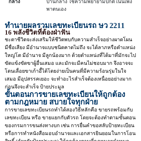
กลาง
ปานกลาง ใช้ความพยายามปกติ เน้นเพิ่ง
พาตนเอง
ทำนายผลรวมเลขทะเบียนรถ ษว 2211
16 พลังชีวิตที่ต้องฝ่าฟัน
ชะตาชีวิตจะส่งเสริมให้ชีวิตพบกับความสำเร็จอย่างผาดโผน
มีชื่อเสียง มีอำนาจแบบชนิดคาดไม่ถึง จะได้ลาภหรือตำแหน่ง
ใหญ่โต มีอำนาจ มีลูกน้องมาก ด้วยตำแหน่งที่ได้มาที่มักจะไป
ขัดแข้งขัดขาผู้อื่นเสมอ และมักจะมีคนไม่ชอบมาก จึงอาจจะ
โดนเลื่อยขาเก้าอี้ได้โดยง่ายเป็นคนที่มีความร้อนรุ่มในใจ
เสมอ มีอุปสรรคเยอะ จะทำอะไรสำเร็จต้องเหนื่อยอย่างมาก
ก่อนจึงจะสำเร็จ ป้ายประมูล
ขั้นตอนการขายเลขทะเบียนให้ถูกต้อง
ตามกฎหมาย สบายใจทุกฝ่าย
การขายเลขทะเบียนรถทำได้สองวิธีหลักคือ ขายรถพร้อมกับ
เลขทะเบียน หรือ ขายแยกกับตัวรถ โดยจะต้องทำตามขั้นตอน
ของกรมการขนส่งทางบก เช่น การยื่นคำขอสลับป้ายทะเบียน
หรือการทำหนังสือมอบอำนาจและเอกสารยินยอมในการโอน