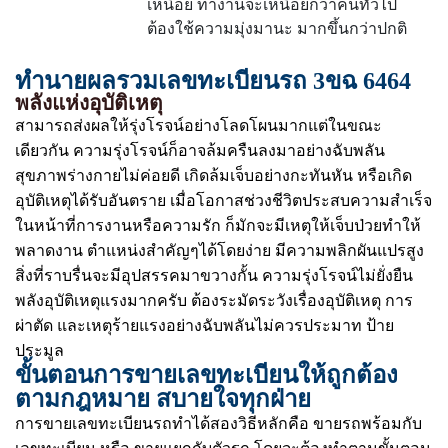
เหนื่อย ทำงานจะเหนื่อยกว่าคนทั่วไป
ต้องใช้ความมุ่งมานะ มากขึ้นกว่าปกติ
ทำนายผลรวมเลขทะเบียนรถ 3ขฉ 6464
พลังแห่งอุบัติเหตุ
สามารถส่งผลให้รุ่งโรจน์อย่างโลดโผนมากแต่ในขณะ
เดียวกัน ความรุ่งโรจน์ก็อาจล้มครืนลงมาอย่างฉับพลัน
สุขภาพร่างกายไม่ค่อยดี เกิดล้มเจ็บอย่างกะทันหัน หรือเกิด
อุบัติเหตุได้รับอันตราย เมื่อโอกาสช่วงชีวิตประสบความสำเร็จ
ในหน้าที่การงานหรือความรัก ก็มักจะมีเหตุให้เจ็บป่วยทำให้
พลาดงาน ตำแหน่งสำคัญๆได้โดยง่าย มีความพลิกผันแปรสูง
สิ่งที่ราบรื่นจะมีอุปสรรคมาขวางกั้น ความรุ่งโรจน์ไม่ยั่งยืน
พลังอุบัติเหตุแรงมากครับ ต้องระมัดระวังเรื่องอุบัติเหตุ การ
ผ่าตัด และเหตุร้ายแรงอย่างฉับพลันไม่ควรประมาท ป้าย
ประมูล
ขั้นตอนการขายเลขทะเบียนให้ถูกต้อง
ตามกฎหมาย สบายใจทุกฝ่าย
การขายเลขทะเบียนรถทำได้สองวิธีหลักคือ ขายรถพร้อมกับ