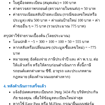
ใบคู่มือจดทะเบียน (สมุดเล่ม) ≈ 100 บาท
ค่าตรวจสภาพรถยนต์ (ตรวจภายในขนส่ง) ≈ 50 บาท
ค่าธรรมเนียมสลับป้ายทะเบียน (กรณีขอเลขใหม่หรือ
ประมูล) เช่น 500 บาท + ค่าแผ่นป้ายใหม่ 100 บาท + ค่า
คำขออื่น ๆ ≈ 75 บาท (รวมประมาณ 775 บาท)
สรุปค่าใช้จ่ายรวมเบื้องต้น (โดยประมาณ)
โอนปกติ = ~5 + 300 + 100 + 100 + 50 = 555 บาท
หากสลับหรือเปลี่ยนเลข (ประมูล/ซื้อเลขใหม่) = ~775
บาท
หมายเหตุ: ยังต้องจ่าย ภาษีประจำปี และ ค่า พ.ร.บ. ต่อ
ให้แล้วเสร็จ หรือให้ครบก่อนดำเนินการ ทั้งนี้ภาษี
รถยนต์แตกต่างตาม ซีซี. อายุรถ และประเภทตาม
กฎหมาย (ต้องคำนวณแยกต่างหาก)
4. หลังดำเนินการเสร็จแล้ว
แจ้งอัปเดตเลขทะเบียนรถ 3ขญ 3434 กับ บริษัทประกัน
ภัย ของคุณ. เพื่อให้ข้อมูลทะเบียนใหม่ล่าสุด
หากใช้ Easy Pass หรือ M-Flow. กรุณายื่นแบบฟอร์ม