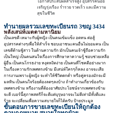
โอกาสประสบผลสำเร็จสูง อุปสรรคน้อย
เจริญรุ่งเรือง ร่ำรวย รวดเร็ว และมีความ
สุขในชีวิต
ทำนายผลรวมเลขทะเบียนรถ 3ขญ 3434
พลังเสน่ห์เมตตามหานิยม
เป็นเลขดี เหมาะกับผู้หญิง เป็นคนเข้มแข็ง อดทน ต่อสู้
อุปสรรคต่างๆเพื่อให้สำเร็จ ชอบเอาชนะคนอื่นไม่ยอมคน เป็น
เลขดีด้านชู้สาว ในด้านความรัก มักเป็นคนเจ้าชู้ถือความรัก
เป็นใหญ่ เป็นคนสนใจเรื่องการศึกษาหาความรู้ ชอบช่วยเหลือ
ผู้อื่น เป็นคนโกรธง่าย หงุดหงิดง่าย เป็นคนที่โชคดีอย่างมาก
ในเรื่องความรักเพศตรงข้าม มีเสน่ห์ใครๆก็หลง อาจจะเสีย
การงานเพราะผู้หญิง จะทำให้ชีวิตตกต่ำ หรือคู่ครองมักจะมี
มลทิน เป็นคนใจร้อยต้องลดๆลงบ้าง ถ้าทำงานเกี่ยวข้องกับ
เพศตรงข้าม หรืองานที่ต้องอาศัยประโยชน์จากเพศตรงข้าม
จะดี เบอร์นี้สุภาพสตรีก็จะดีแต่บุรุษอาจจะไม่ดีเท่ามีทั้งดีและ
ร้าย จะเปลี่ยนเพื่อความสบายใจก็ได้ครับ ป้ายประมูล
ขั้นตอนการขายเลขทะเบียนให้ถูกต้อง