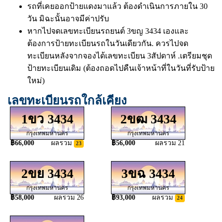
รถที่เคยออกป้ายแดงมาแล้ว ต้องดำเนินการภายใน 30
วัน มิฉะนั้นอาจมีค่าปรับ
หากไปจดเลขทะเบียนรถยนต์ 3ขญ 3434 เองและ
ต้องการป้ายทะเบียนรถในวันเดียวกัน. ควรไปจด
ทะเบียนหลังจากจองได้เลขทะเบียน 3สัปดาห์ .เตรียมชุด
ป้ายทะเบียนเดิม (ต้องถอดไปคืนเจ้าหน้าที่ในวันที่รับป้าย
ใหม่)
เลขทะเบียนรถใกล้เคียง
1ขว 3434
2ขฒ 3434
กรุงเทพมหานคร
กรุงเทพมหานคร
฿66,000
ผลรวม
฿56,000
ผลรวม 21
23
2ขย 3434
3ขฉ 3434
กรุงเทพมหานคร
กรุงเทพมหานคร
฿58,000
ผลรวม 26
฿93,000
ผลรวม
24