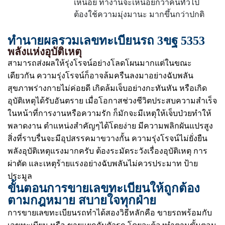
เหนื่อย ทำงานจะเหนื่อยกว่าคนทั่วไป
ต้องใช้ความมุ่งมานะ มากขึ้นกว่าปกติ
ทำนายผลรวมเลขทะเบียนรถ 3ขฐ 5353
พลังแห่งอุบัติเหตุ
สามารถส่งผลให้รุ่งโรจน์อย่างโลดโผนมากแต่ในขณะ
เดียวกัน ความรุ่งโรจน์ก็อาจล้มครืนลงมาอย่างฉับพลัน
สุขภาพร่างกายไม่ค่อยดี เกิดล้มเจ็บอย่างกะทันหัน หรือเกิด
อุบัติเหตุได้รับอันตราย เมื่อโอกาสช่วงชีวิตประสบความสำเร็จ
ในหน้าที่การงานหรือความรัก ก็มักจะมีเหตุให้เจ็บป่วยทำให้
พลาดงาน ตำแหน่งสำคัญๆได้โดยง่าย มีความพลิกผันแปรสูง
สิ่งที่ราบรื่นจะมีอุปสรรคมาขวางกั้น ความรุ่งโรจน์ไม่ยั่งยืน
พลังอุบัติเหตุแรงมากครับ ต้องระมัดระวังเรื่องอุบัติเหตุ การ
ผ่าตัด และเหตุร้ายแรงอย่างฉับพลันไม่ควรประมาท ป้าย
ประมูล
ขั้นตอนการขายเลขทะเบียนให้ถูกต้อง
ตามกฎหมาย สบายใจทุกฝ่าย
การขายเลขทะเบียนรถทำได้สองวิธีหลักคือ ขายรถพร้อมกับ