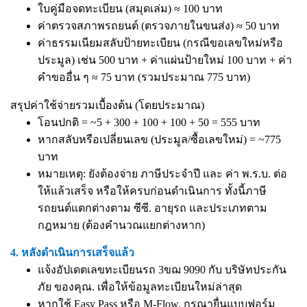
ใบคู่มือจดทะเบียน (สมุดเล่ม) ≈ 100 บาท
ค่าตรวจสภาพรถยนต์ (ตรวจภายในขนส่ง) ≈ 50 บาท
ค่าธรรมเนียมสลับป้ายทะเบียน (กรณีขอเลขใหม่หรือ
ประมูล) เช่น 500 บาท + ค่าแผ่นป้ายใหม่ 100 บาท + ค่า
คำขออื่น ๆ ≈ 75 บาท (รวมประมาณ 775 บาท)
สรุปค่าใช้จ่ายรวมเบื้องต้น (โดยประมาณ)
โอนปกติ = ~5 + 300 + 100 + 100 + 50 = 555 บาท
หากสลับหรือเปลี่ยนเลข (ประมูล/ซื้อเลขใหม่) = ~775
บาท
หมายเหตุ: ยังต้องจ่าย ภาษีประจำปี และ ค่า พ.ร.บ. ต่อ
ให้แล้วเสร็จ หรือให้ครบก่อนดำเนินการ ทั้งนี้ภาษี
รถยนต์แตกต่างตาม ซีซี. อายุรถ และประเภทตาม
กฎหมาย (ต้องคำนวณแยกต่างหาก)
4. หลังดำเนินการเสร็จแล้ว
แจ้งอัปเดตเลขทะเบียนรถ 3ขฌ 9090 กับ บริษัทประกัน
ภัย ของคุณ. เพื่อให้ข้อมูลทะเบียนใหม่ล่าสุด
หากใช้ Easy Pass หรือ M-Flow. กรุณายื่นแบบฟอร์ม