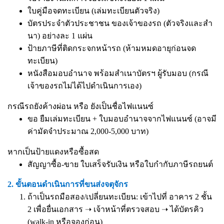
ใบคู่มือจดทะเบียน (เล่มทะเบียนตัวจริง)
บัตรประจำตัวประชาชน ของเจ้าของรถ (ตัวจริงและสำ
นา) อย่างละ 1 แผ่น
ป้ายภาษีที่ติดกระจกหน้ารถ (ห้ามหมดอายุก่อนจด
ทะเบียน)
หนังสือมอบอำนาจ
พร้อมสำเนาบัตรฯ ผู้รับมอบ (กรณี
เจ้าของรถไม่ได้ไปดำเนินการเอง)
กรณีรถยังค้างผ่อน หรือ ยังเป็นชื่อไฟแนนซ์
ขอ ยืมเล่มทะเบียน + ใบมอบอำนาจจากไฟแนนซ์ (อาจมี
ค่ามัดจำประมาณ 2,000-5,000 บาท)
หากเป็นป้ายแดงหรือซื้อสด
สัญญาซื้อ-ขาย ใบเสร็จรับเงิน หรือใบกำกับภาษีรถยนต์
2. ขั้นตอนดำเนินการที่ขนส่งจตุจักร
ถ้าเป็นรถมือสอง/เปลี่ยนทะเบียน: เข้าไปที่ อาคาร 2 ชั้น
2 เพื่อยื่นเอกสาร ➝ เจ้าหน้าที่ตรวจสอบ ➝ ได้บัตรคิว
(walk-in หรือจองก่อน)