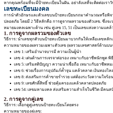
หากคุณพร้อมที่จะมีป้ายทะเบียนในฝัน. อย่าลังเลที่จะติดต่อเราวั
เลขทะเบียนมงคล
การนำตัวอักษรและตัวเลขบนป้ายทะเบียนรถมาคำนวณหรือพิจารณา
ปลอดภัย โดยมี 2 วิธีหลักคือ การดูจากผลรวมของตัวเลข. ซึ่งจะ
หมายมงคลเฉพาะด้าน เช่น คู่เลข 15, 51 เป็นเลขแห่งความแค
1. การดูจากผลรวมของตัวเลข
วิธีการ: นำเลขทุกตัวบนป้ายทะเบียนมาบวกกันให้เหลือเลขหลักเดี
ความหมายของผลรวมเฉพาะตัวเลข (ผลรวมเลขศาสตร์ด้านบน
เลข 1: เสริมอำนาจบารมี ความเป็นผู้นำ
เลข 4: เด่นด้านการเจรจาต่อรอง เหมาะกับอาชีพนักพูด พิธ
เลข 5: เสริมสติปัญญา ความน่าเชื่อถือ เหมาะกับอาชีพหม
เลข 6: ช่วยเรื่องการอุปถัมภ์ค้ำจุน แคล้วคลาด เงินทอง
เลข 8: ส่งเสริมการค้าขายร่ำรวย แต่ต้องระวังความใจร้อ
เลข 9: เลขศักดิ์สิทธิ์ ช่วยคุ้มครองแคล้วคลาดปลอดภัย
เลข 54: เลขมหามงคล ส่งเสริมความสำเร็จในชีวิต มีคนสน
2. การดูจากคู่เลข
วิธีการ: เลือกดูคู่เลขบนป้ายทะเบียนโดยตรง
ความหมายของคู่เลข: