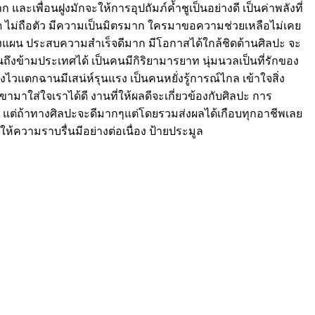
 และเพื่อนฝูงมักจะให้การอุปถัมภ์ค้ำชูเป็นอย่างดี เป็นค่าพลังที่
ด ไม่ถือตัว มีความเป็นมิตรมาก ใครมาขอความช่วยเหลือไม่เคย
างแผน ประสบความสำเร็จดีมาก มีโอกาสได้ใกล้ชิดด้านศิลปะ จะ
ถึงข้ามประเทศได้ เป็นคนมีกิริยามารยาท นุ่มนวลเป็นที่รักของ
งไวแตกฉานมีเสน่ห์รุนแรง เป็นคนหยั่งรู้การณ์ไกล เข้าใจสิ่ง
ามาใส่ใจเราได้ดี งานที่ให้ผลดีจะเกี่ยวข้องกับศิลปะ การ
 แต่ถ้าทางศิลปะจะดีมากๆแต่โดยรวมส่งผลได้เกือบทุกอาชีพเลย
ห้ความราบรื่นมีอย่างต่อเนื่อง ป้ายประมูล