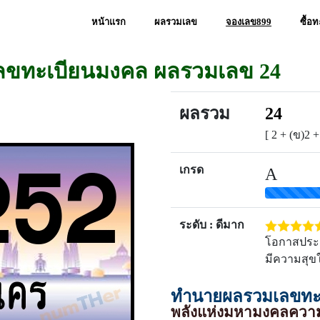
หน้าแรก
ผลรวมเลข
จองเลข899
ซื้อ
เลขทะเบียนมงคล ผลรวมเลข 24
ผลรวม
24
[ 2 + (ข)2 +
เกรด
A
ระดับ : ดีมาก
โอกาสประสบ
มีความสุขใ
ทำนายผลรวมเลขทะเ
พลังแห่งมหามงคลความ