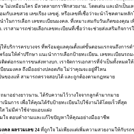
พิเศษ ไม่เหมือนใคร มีลวดลายกราฟิกสวยงาม. โดดเด่น และมักเป็
้อมกับเลขสวย เลขเรียง เลขคู่. หรือเลขที่เชื่อว่าจะนำโชคตามหล
นะนำในการเลือก เลขทะเบียนมงคล. ที่เหมาะสมกับวันเกิดของคุณ เ
เราสามารถช่วยเลือกเลขทะเบียนที่เชื่อว่าจะช่วยส่งเสริมกิจการให้
ู้ให้บริการครบวงจร ที่พร้อมดูแลคุณตั้งแต่ขั้นตอนแรกจนถึงการดำเ
าญ พร้อมให้คำปรึกษา แนะนำการเลือกป้ายทะเบียน. เลขทะเบียน
ติดต่อกรมการขนส่งทางบก. เราจัดการเอกสารที่จำเป็นทั้งหมดให้
บียนมงคล ถึงมืออย่างปลอดภัย ไม่ว่าคุณจะอยู่ที่ไหน
่ายเป็นของแท้ สามารถตรวจสอบได้ และถูกต้องตามกฎหมาย
นรถมาอย่างยาวนาน. ได้รับความไว้วางใจจากลูกค้ามากมาย
นการ เพื่อให้คุณได้รับป้ายทะเบียนไปใช้งานได้โดยเร็วที่สุด
ส ไม่มีค่าใช้จ่ายแอบแฝง
ต็มใจ ตอบคำถามและแก้ไขปัญหาให้คุณอย่างมืออาชีพ
นมงคล ผลรวมเลข 24
ที่ถูกใจ ไม่เพียงแต่เพิ่มความสวยงามให้กับร