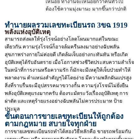
เหนื่อย ทำงานจะเหนื่อยกว่าคนทั่วไป
ต้องใช้ความมุ่งมานะ มากขึ้นกว่าปกติ
ทำนายผลรวมเลขทะเบียนรถ 3ขฉ 1919
พลังแห่งอุบัติเหตุ
สามารถส่งผลให้รุ่งโรจน์อย่างโลดโผนมากแต่ในขณะ
เดียวกัน ความรุ่งโรจน์ก็อาจล้มครืนลงมาอย่างฉับพลัน
สุขภาพร่างกายไม่ค่อยดี เกิดล้มเจ็บอย่างกะทันหัน หรือเกิด
อุบัติเหตุได้รับอันตราย เมื่อโอกาสช่วงชีวิตประสบความสำเร็จ
ในหน้าที่การงานหรือความรัก ก็มักจะมีเหตุให้เจ็บป่วยทำให้
พลาดงาน ตำแหน่งสำคัญๆได้โดยง่าย มีความพลิกผันแปรสูง
สิ่งที่ราบรื่นจะมีอุปสรรคมาขวางกั้น ความรุ่งโรจน์ไม่ยั่งยืน
พลังอุบัติเหตุแรงมากครับ ต้องระมัดระวังเรื่องอุบัติเหตุ การ
ผ่าตัด และเหตุร้ายแรงอย่างฉับพลันไม่ควรประมาท ป้าย
ประมูล
ขั้นตอนการขายเลขทะเบียนให้ถูกต้อง
ตามกฎหมาย สบายใจทุกฝ่าย
การขายเลขทะเบียนรถทำได้สองวิธีหลักคือ ขายรถพร้อมกับ