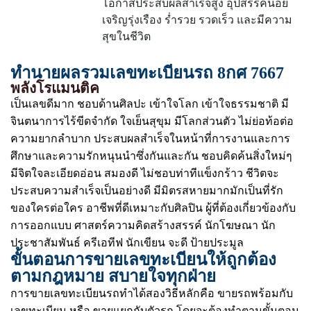
โอกาสประสบผลสำเร็จสูง อุปสรรคน้อย
เจริญรุ่งเรือง ร่ำรวย รวดเร็ว และมีความ
สุขในชีวิต
ทำนายผลรวมเลขทะเบียนรถ 8กศ 7667
พลังโรแมนติค
เป็นเลขดีมาก ชอบด้านศิลปะ เข้าใจโลก เข้าใจธรรมชาติ มี
จินตนาการไร้ขีดจำกัด ใจเย็นสุขุม มีโลกส่วนตัว ไม่ย่อท้อต่อ
ความยากลำบาก ประสบผลสำเร็จในหน้าที่การงานและการ
ศึกษาและความรักหนุนนำซึ่งกันและกัน ชอบคิดค้นสิ่งใหม่ๆ
มีจิตใจละเอียดอ่อน สมองดี ไม่ชอบท่าทีแข็งกร้าว ชีวิตจะ
ประสบความสำเร็จเป็นอย่างดี มีมิตรสหายมากมักเป็นที่รัก
ของใครต่อใคร อาชีพที่ดีเหมาะกับศิลปิน ผู้ที่ต้องเกี่ยวข้องกับ
การออกแบบ ศาสตร์ความคิดสร้างสรรค์ นักโฆษณา นัก
ประชาสัมพันธ์ ครีเอทีฟ นักเขียน จะดี ป้ายประมูล
ขั้นตอนการขายเลขทะเบียนให้ถูกต้อง
ตามกฎหมาย สบายใจทุกฝ่าย
การขายเลขทะเบียนรถทำได้สองวิธีหลักคือ ขายรถพร้อมกับ
เลขทะเบียน หรือ ขายแยกกับตัวรถ โดยจะต้องทำตามขั้นตอน