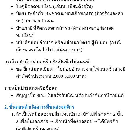
ใบคู่มือจดทะเบียน (เล่มทะเบียนตัวจริง)
บัตรประจำตัวประชาชน ของเจ้าของรถ (ตัวจริงและสำ
นา) อย่างละ 1 แผ่น
ป้ายภาษีที่ติดกระจกหน้ารถ (ห้ามหมดอายุก่อนจด
ทะเบียน)
หนังสือมอบอำนาจ
พร้อมสำเนาบัตรฯ ผู้รับมอบ (กรณี
เจ้าของรถไม่ได้ไปดำเนินการเอง)
กรณีรถยังค้างผ่อน หรือ ยังเป็นชื่อไฟแนนซ์
ขอ ยืมเล่มทะเบียน + ใบมอบอำนาจจากไฟแนนซ์ (อาจมี
ค่ามัดจำประมาณ 2,000-5,000 บาท)
หากเป็นป้ายแดงหรือซื้อสด
สัญญาซื้อ-ขาย ใบเสร็จรับเงิน หรือใบกำกับภาษีรถยนต์
2. ขั้นตอนดำเนินการที่ขนส่งจตุจักร
ถ้าเป็นรถมือสอง/เปลี่ยนทะเบียน: เข้าไปที่ อาคาร 2 ชั้น
2 เพื่อยื่นเอกสาร ➝ เจ้าหน้าที่ตรวจสอบ ➝ ได้บัตรคิว
(walk-in หรือจองก่อน)