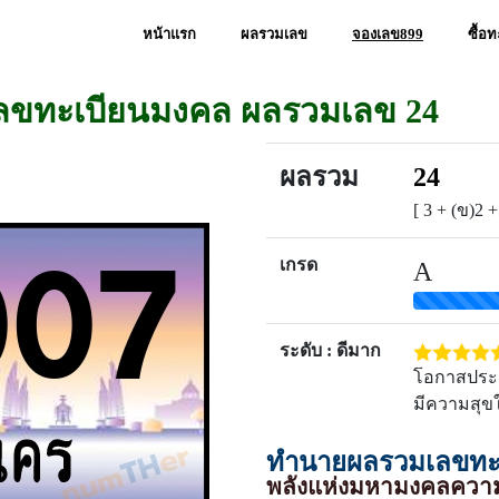
หน้าแรก
ผลรวมเลข
จองเลข899
ซื้อ
เลขทะเบียนมงคล ผลรวมเลข 24
ผลรวม
24
[ 3 + (ข)2 +
เกรด
A
ระดับ : ดีมาก
โอกาสประสบ
มีความสุขใ
ทำนายผลรวมเลขทะเ
พลังแห่งมหามงคลความ