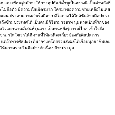
 และเพื่อนฝูงมักจะให้การอุปถัมภ์ค้ำชูเป็นอย่างดี เป็นค่าพลังที่
ด ไม่ถือตัว มีความเป็นมิตรมาก ใครมาขอความช่วยเหลือไม่เคย
างแผน ประสบความสำเร็จดีมาก มีโอกาสได้ใกล้ชิดด้านศิลปะ จะ
ถึงข้ามประเทศได้ เป็นคนมีกิริยามารยาท นุ่มนวลเป็นที่รักของ
งไวแตกฉานมีเสน่ห์รุนแรง เป็นคนหยั่งรู้การณ์ไกล เข้าใจสิ่ง
ามาใส่ใจเราได้ดี งานที่ให้ผลดีจะเกี่ยวข้องกับศิลปะ การ
 แต่ถ้าทางศิลปะจะดีมากๆแต่โดยรวมส่งผลได้เกือบทุกอาชีพเลย
ห้ความราบรื่นมีอย่างต่อเนื่อง ป้ายประมูล