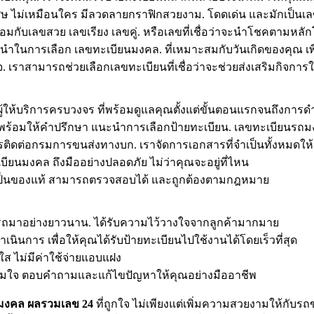
พิเศษ ไม่เหมือนใคร มีลวดลายกราฟิกสวยงาม. โดดเด่น และมักเป็
้อมกับเลขสวย เลขเรียง เลขคู่. หรือเลขที่เชื่อว่าจะนำโชคตามหล
นะนำในการเลือก เลขทะเบียนมงคล. ที่เหมาะสมกับวันเกิดของคุณ เ
เราสามารถช่วยเลือกเลขทะเบียนที่เชื่อว่าจะช่วยส่งเสริมกิจการให้
ู้ให้บริการครบวงจร ที่พร้อมดูแลคุณตั้งแต่ขั้นตอนแรกจนถึงการดำ
าญ พร้อมให้คำปรึกษา แนะนำการเลือกป้ายทะเบียน. เลขทะเบียน
ติดต่อกรมการขนส่งทางบก. เราจัดการเอกสารที่จำเป็นทั้งหมดให้
บียนมงคล ถึงมืออย่างปลอดภัย ไม่ว่าคุณจะอยู่ที่ไหน
่ายเป็นของแท้ สามารถตรวจสอบได้ และถูกต้องตามกฎหมาย
นรถมาอย่างยาวนาน. ได้รับความไว้วางใจจากลูกค้ามากมาย
นการ เพื่อให้คุณได้รับป้ายทะเบียนไปใช้งานได้โดยเร็วที่สุด
ส ไม่มีค่าใช้จ่ายแอบแฝง
ต็มใจ ตอบคำถามและแก้ไขปัญหาให้คุณอย่างมืออาชีพ
นมงคล ผลรวมเลข 24
ที่ถูกใจ ไม่เพียงแต่เพิ่มความสวยงามให้กับร