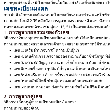
หากคุณพร้อมที่จะมีป้ายทะเบียนในฝัน. อย่าลังเลที่จะติดต่อเราวั
เลขทะเบียนมงคล
การนำตัวอักษรและตัวเลขบนป้ายทะเบียนรถมาคำนวณหรือพิจารณา
ปลอดภัย โดยมี 2 วิธีหลักคือ การดูจากผลรวมของตัวเลข. ซึ่งจะ
หมายมงคลเฉพาะด้าน เช่น คู่เลข 15, 51 เป็นเลขแห่งความแค
1. การดูจากผลรวมของตัวเลข
วิธีการ: นำเลขทุกตัวบนป้ายทะเบียนมาบวกกันให้เหลือเลขหลักเดี
ความหมายของผลรวมเฉพาะตัวเลข (ผลรวมเลขศาสตร์ด้านบน
เลข 1: เสริมอำนาจบารมี ความเป็นผู้นำ
เลข 4: เด่นด้านการเจรจาต่อรอง เหมาะกับอาชีพนักพูด พิธ
เลข 5: เสริมสติปัญญา ความน่าเชื่อถือ เหมาะกับอาชีพหม
เลข 6: ช่วยเรื่องการอุปถัมภ์ค้ำจุน แคล้วคลาด เงินทอง
เลข 8: ส่งเสริมการค้าขายร่ำรวย แต่ต้องระวังความใจร้อ
เลข 9: เลขศักดิ์สิทธิ์ ช่วยคุ้มครองแคล้วคลาดปลอดภัย
เลข 54: เลขมหามงคล ส่งเสริมความสำเร็จในชีวิต มีคนสน
2. การดูจากคู่เลข
วิธีการ: เลือกดูคู่เลขบนป้ายทะเบียนโดยตรง
ความหมายของคู่เลข: