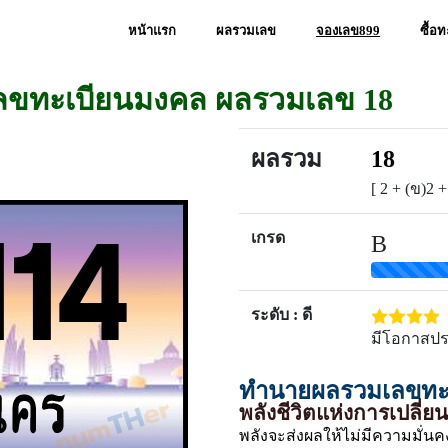
หน้าแรก
ผลรวมเลข
จองเลข899
ซื้อ
เลขทะเบียนมงคล ผลรวมเลข 18
ผลรวม
18
[ 2 + (ข)2 +
เกรด
B
ระดับ : ดี
มีโอกาสป
ทำนายผลรวมเลขทะเ
พลังชีวิตแห่งการเปลี่
พลังจะส่งผลให้ไม่มีความมั่นคง