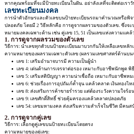
หากคุณพร้อมที่จะมีป้ายทะเบียนในฝัน. อย่าลังเลที่จะติดต่อเราวั
เลขทะเบียนมงคล
การนำตัวอักษรและตัวเลขบนป้ายทะเบียนรถมาคำนวณหรือพิจารณา
ปลอดภัย โดยมี 2 วิธีหลักคือ การดูจากผลรวมของตัวเลข. ซึ่งจะ
หมายมงคลเฉพาะด้าน เช่น คู่เลข 15, 51 เป็นเลขแห่งความแค
1. การดูจากผลรวมของตัวเลข
วิธีการ: นำเลขทุกตัวบนป้ายทะเบียนมาบวกกันให้เหลือเลขหลักเดี
ความหมายของผลรวมเฉพาะตัวเลข (ผลรวมเลขศาสตร์ด้านบน
เลข 1: เสริมอำนาจบารมี ความเป็นผู้นำ
เลข 4: เด่นด้านการเจรจาต่อรอง เหมาะกับอาชีพนักพูด พิธ
เลข 5: เสริมสติปัญญา ความน่าเชื่อถือ เหมาะกับอาชีพหม
เลข 6: ช่วยเรื่องการอุปถัมภ์ค้ำจุน แคล้วคลาด เงินทอง
เลข 8: ส่งเสริมการค้าขายร่ำรวย แต่ต้องระวังความใจร้อ
เลข 9: เลขศักดิ์สิทธิ์ ช่วยคุ้มครองแคล้วคลาดปลอดภัย
เลข 54: เลขมหามงคล ส่งเสริมความสำเร็จในชีวิต มีคนสน
2. การดูจากคู่เลข
วิธีการ: เลือกดูคู่เลขบนป้ายทะเบียนโดยตรง
ความหมายของคู่เลข: