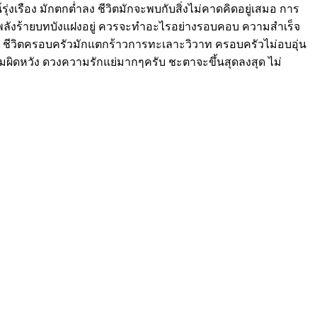
จน์รุ่งเรือง มักตกต่ำลง ชีวิตมักจะพบกับสิ่งไม่คาดคิดอยู่เสมอ การ
พลังร้ายบทบังแฝงอยู่ ควรจะทำอะไรอย่างรอบคอบ ความสำเร็จ
ำ ชีวิตครอบครัวมักแตกร้าวการทะเลาะวิวาท ครอบครัวไม่อบอุ่น
วามผิดหวัง ดวงความรักแย่มากๆครับ ชะตาจะขึ้นสุดลงสุด ไม่