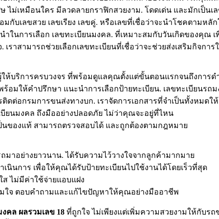
พิเศษ ไม่เหมือนใคร มีลวดลายกราฟิกสวยงาม. โดดเด่น และมักเป็
้อมกับเลขสวย เลขเรียง เลขคู่. หรือเลขที่เชื่อว่าจะนำโชคตามหล
นะนำในการเลือก เลขทะเบียนมงคล. ที่เหมาะสมกับวันเกิดของคุณ เ
เราสามารถช่วยเลือกเลขทะเบียนที่เชื่อว่าจะช่วยส่งเสริมกิจการให้
ู้ให้บริการครบวงจร ที่พร้อมดูแลคุณตั้งแต่ขั้นตอนแรกจนถึงการดำเ
าญ พร้อมให้คำปรึกษา แนะนำการเลือกป้ายทะเบียน. เลขทะเบียน
ติดต่อกรมการขนส่งทางบก. เราจัดการเอกสารที่จำเป็นทั้งหมดให้
บียนมงคล ถึงมืออย่างปลอดภัย ไม่ว่าคุณจะอยู่ที่ไหน
่ายเป็นของแท้ สามารถตรวจสอบได้ และถูกต้องตามกฎหมาย
นรถมาอย่างยาวนาน. ได้รับความไว้วางใจจากลูกค้ามากมาย
นการ เพื่อให้คุณได้รับป้ายทะเบียนไปใช้งานได้โดยเร็วที่สุด
ส ไม่มีค่าใช้จ่ายแอบแฝง
ต็มใจ ตอบคำถามและแก้ไขปัญหาให้คุณอย่างมืออาชีพ
นมงคล ผลรวมเลข 18
ที่ถูกใจ ไม่เพียงแต่เพิ่มความสวยงามให้กับร