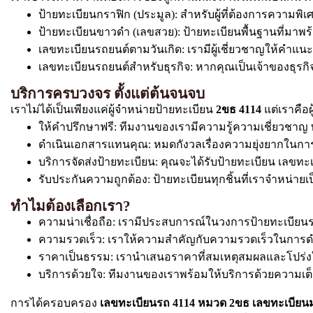
ป้ายทะเบียนกราฟิก (ประมูล): สำหรับผู้ที่ต้องการความ
ป้ายทะเบียนขาวดำ (เลขสวย): ป้ายทะเบียนพื้นฐานที่มาพร
เลขทะเบียนรถยนต์ตามวันเกิด: เรามีผู้เชี่ยวชาญให้คำแ
เลขทะเบียนรถยนต์สำหรับธุรกิจ: หากคุณเป็นเจ้าของธุรกิจ. 
บริการครบวงจร ตั้งแต่ต้นจนจบ
เราไม่ได้เป็นเพียงแค่ผู้จำหน่ายป้ายทะเบียน
2ขธ 4114
แต่เราคือผ
ให้คำปรึกษาฟรี: ทีมงานของเรามีความรู้ความเชี่ยวช
ดำเนินเอกสารแทนคุณ: หมดกังวลเรื่องความยุ่งยากในการ
บริการจัดส่งป้ายทะเบียน: คุณจะได้รับป้ายทะเบียน เลขทะเ
รับประกันความถูกต้อง: ป้ายทะเบียนทุกชิ้นที่เราจำหน
ทำไมต้องเลือกเรา?
ความน่าเชื่อถือ: เรามีประสบการณ์ในวงการป้ายทะเบีย
ความรวดเร็ว: เราให้ความสำคัญกับความรวดเร็วในการดำเนิ
ราคาเป็นธรรม: เรานำเสนอราคาที่สมเหตุสมผลและโปร่งใ
บริการด้วยใจ: ทีมงานของเราพร้อมให้บริการด้วยความเ
การได้ครอบครอง
เลขทะเบียนรถ 4114 หมวด 2ขธ เลขทะเบีย