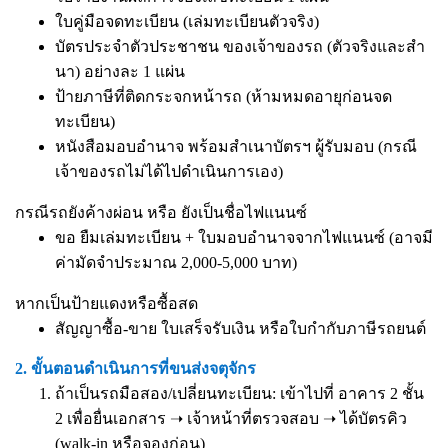
ใบคู่มือจดทะเบียน (เล่มทะเบียนตัวจริง)
บัตรประจำตัวประชาชน ของเจ้าของรถ (ตัวจริงและสำ
นา) อย่างละ 1 แผ่น
ป้ายภาษีที่ติดกระจกหน้ารถ (ห้ามหมดอายุก่อนจด
ทะเบียน)
หนังสือมอบอำนาจ
พร้อมสำเนาบัตรฯ ผู้รับมอบ (กรณี
เจ้าของรถไม่ได้ไปดำเนินการเอง)
กรณีรถยังค้างผ่อน หรือ ยังเป็นชื่อไฟแนนซ์
ขอ ยืมเล่มทะเบียน + ใบมอบอำนาจจากไฟแนนซ์ (อาจมี
ค่ามัดจำประมาณ 2,000-5,000 บาท)
หากเป็นป้ายแดงหรือซื้อสด
สัญญาซื้อ-ขาย ใบเสร็จรับเงิน หรือใบกำกับภาษีรถยนต์
2. ขั้นตอนดำเนินการที่ขนส่งจตุจักร
ถ้าเป็นรถมือสอง/เปลี่ยนทะเบียน: เข้าไปที่ อาคาร 2 ชั้น
2 เพื่อยื่นเอกสาร ➝ เจ้าหน้าที่ตรวจสอบ ➝ ได้บัตรคิว
(walk-in หรือจองก่อน)