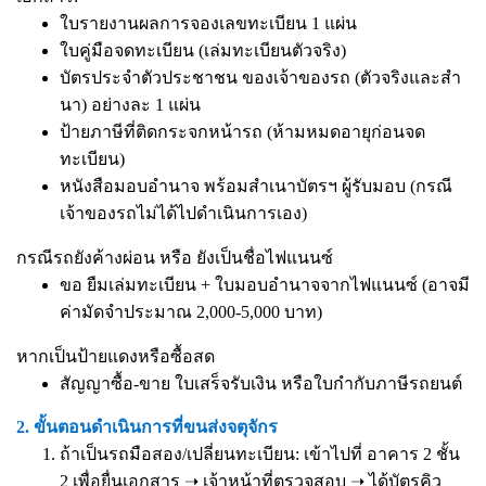
ใบรายงานผลการจองเลขทะเบียน 1 แผ่น
ใบคู่มือจดทะเบียน (เล่มทะเบียนตัวจริง)
บัตรประจำตัวประชาชน ของเจ้าของรถ (ตัวจริงและสำ
นา) อย่างละ 1 แผ่น
ป้ายภาษีที่ติดกระจกหน้ารถ (ห้ามหมดอายุก่อนจด
ทะเบียน)
หนังสือมอบอำนาจ
พร้อมสำเนาบัตรฯ ผู้รับมอบ (กรณี
เจ้าของรถไม่ได้ไปดำเนินการเอง)
กรณีรถยังค้างผ่อน หรือ ยังเป็นชื่อไฟแนนซ์
ขอ ยืมเล่มทะเบียน + ใบมอบอำนาจจากไฟแนนซ์ (อาจมี
ค่ามัดจำประมาณ 2,000-5,000 บาท)
หากเป็นป้ายแดงหรือซื้อสด
สัญญาซื้อ-ขาย ใบเสร็จรับเงิน หรือใบกำกับภาษีรถยนต์
2. ขั้นตอนดำเนินการที่ขนส่งจตุจักร
ถ้าเป็นรถมือสอง/เปลี่ยนทะเบียน: เข้าไปที่ อาคาร 2 ชั้น
2 เพื่อยื่นเอกสาร ➝ เจ้าหน้าที่ตรวจสอบ ➝ ได้บัตรคิว