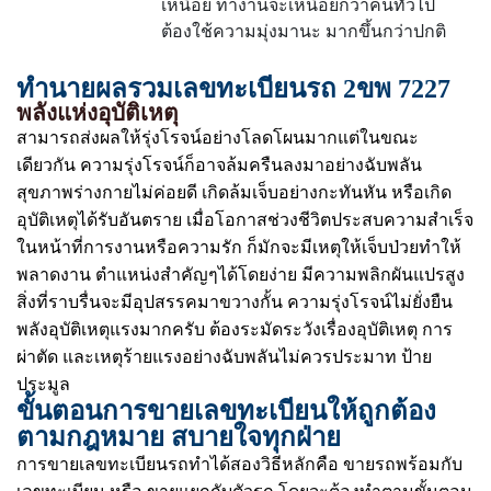
เหนื่อย ทำงานจะเหนื่อยกว่าคนทั่วไป
ต้องใช้ความมุ่งมานะ มากขึ้นกว่าปกติ
ทำนายผลรวมเลขทะเบียนรถ 2ขพ 7227
พลังแห่งอุบัติเหตุ
สามารถส่งผลให้รุ่งโรจน์อย่างโลดโผนมากแต่ในขณะ
เดียวกัน ความรุ่งโรจน์ก็อาจล้มครืนลงมาอย่างฉับพลัน
สุขภาพร่างกายไม่ค่อยดี เกิดล้มเจ็บอย่างกะทันหัน หรือเกิด
อุบัติเหตุได้รับอันตราย เมื่อโอกาสช่วงชีวิตประสบความสำเร็จ
ในหน้าที่การงานหรือความรัก ก็มักจะมีเหตุให้เจ็บป่วยทำให้
พลาดงาน ตำแหน่งสำคัญๆได้โดยง่าย มีความพลิกผันแปรสูง
สิ่งที่ราบรื่นจะมีอุปสรรคมาขวางกั้น ความรุ่งโรจน์ไม่ยั่งยืน
พลังอุบัติเหตุแรงมากครับ ต้องระมัดระวังเรื่องอุบัติเหตุ การ
ผ่าตัด และเหตุร้ายแรงอย่างฉับพลันไม่ควรประมาท ป้าย
ประมูล
ขั้นตอนการขายเลขทะเบียนให้ถูกต้อง
ตามกฎหมาย สบายใจทุกฝ่าย
การขายเลขทะเบียนรถทำได้สองวิธีหลักคือ ขายรถพร้อมกับ