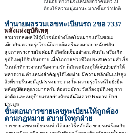
เหนื่อย ทำงานจะเหนื่อยกว่าคนทั่วไป
ต้องใช้ความมุ่งมานะ มากขึ้นกว่าปกติ
ทำนายผลรวมเลขทะเบียนรถ 2ขอ 7337
พลังแห่งอุบัติเหตุ
สามารถส่งผลให้รุ่งโรจน์อย่างโลดโผนมากแต่ในขณะ
เดียวกัน ความรุ่งโรจน์ก็อาจล้มครืนลงมาอย่างฉับพลัน
สุขภาพร่างกายไม่ค่อยดี เกิดล้มเจ็บอย่างกะทันหัน หรือเกิด
อุบัติเหตุได้รับอันตราย เมื่อโอกาสช่วงชีวิตประสบความสำเร็จ
ในหน้าที่การงานหรือความรัก ก็มักจะมีเหตุให้เจ็บป่วยทำให้
พลาดงาน ตำแหน่งสำคัญๆได้โดยง่าย มีความพลิกผันแปรสูง
สิ่งที่ราบรื่นจะมีอุปสรรคมาขวางกั้น ความรุ่งโรจน์ไม่ยั่งยืน
พลังอุบัติเหตุแรงมากครับ ต้องระมัดระวังเรื่องอุบัติเหตุ การ
ผ่าตัด และเหตุร้ายแรงอย่างฉับพลันไม่ควรประมาท ป้าย
ประมูล
ขั้นตอนการขายเลขทะเบียนให้ถูกต้อง
ตามกฎหมาย สบายใจทุกฝ่าย
การขายเลขทะเบียนรถทำได้สองวิธีหลักคือ ขายรถพร้อมกับ