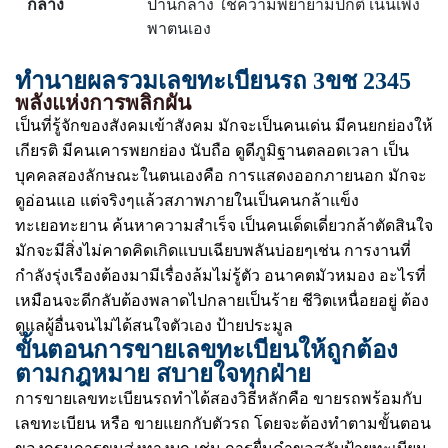
กลาง
ปานกลาง ใช้ความพยายามปกติ เน้นเพิ่ง
พาตนเอง
ทำนายผลรวมเลขทะเบียนรถ 3ขช 2345
พลังแห่งการพลิกผัน
เป็นที่รู้จักของสังคมเข้าสังคม มักจะเป็นคนเด่น มีคนยกย่องให้
เกียรติ มีคนเคารพยกย่อง นับถือ ดูดีภูมิฐานตลอดเวลา เป็น
บุคคลสองลักษณะในตนเองคือ การแสดงออกภายนอก มักจะ
ดูอ่อนแอ แต่จริงๆแล้วสภาพภายในเป็นคนกล้าแข็ง
ทะเยอทะยาน ค้นหาความสำเร็จ เป็นคนเด็ดเดี่ยวกล้าตัดสินใจ
มักจะมีสิ่งไม่คาดคิดเกิดแบบเฉียบพลันบ่อยๆเช่น การงานที่
กำลังรุ่งเรืองต้องมามีเรื่องล้มไม่รู้ตัว อนาคตมัวหมอง อะไรที่
เหมือนจะดีกลับต้องพลาดไปกลายเป็นร้าย ชีวิตเหนื่อยอยู่ ต้อง
ดูแลผู้อื่นจนไม่ได้สนใจตัวเอง ป้ายประมูล
ขั้นตอนการขายเลขทะเบียนให้ถูกต้อง
ตามกฎหมาย สบายใจทุกฝ่าย
การขายเลขทะเบียนรถทำได้สองวิธีหลักคือ ขายรถพร้อมกับ
เลขทะเบียน หรือ ขายแยกกับตัวรถ โดยจะต้องทำตามขั้นตอน