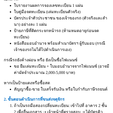
ใบรายงานผลการจองเลขทะเบียน 1 แผ่น
ใบคู่มือจดทะเบียน (เล่มทะเบียนตัวจริง)
บัตรประจำตัวประชาชน ของเจ้าของรถ (ตัวจริงและสำ
นา) อย่างละ 1 แผ่น
ป้ายภาษีที่ติดกระจกหน้ารถ (ห้ามหมดอายุก่อนจด
ทะเบียน)
หนังสือมอบอำนาจ
พร้อมสำเนาบัตรฯ ผู้รับมอบ (กรณี
เจ้าของรถไม่ได้ไปดำเนินการเอง)
กรณีรถยังค้างผ่อน หรือ ยังเป็นชื่อไฟแนนซ์
ขอ ยืมเล่มทะเบียน + ใบมอบอำนาจจากไฟแนนซ์ (อาจมี
ค่ามัดจำประมาณ 2,000-5,000 บาท)
หากเป็นป้ายแดงหรือซื้อสด
สัญญาซื้อ-ขาย ใบเสร็จรับเงิน หรือใบกำกับภาษีรถยนต์
2. ขั้นตอนดำเนินการที่ขนส่งจตุจักร
ถ้าเป็นรถมือสอง/เปลี่ยนทะเบียน: เข้าไปที่ อาคาร 2 ชั้น
2 เพื่อยื่นเอกสาร ➝ เจ้าหน้าที่ตรวจสอบ ➝ ได้บัตรคิว