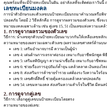
คุณพร้อมที่จะมีป้ายทะเบียนในฝัน. อย่าลังเลที่จะติดต่อเราวันนี
เลขทะเบียนมงคล
การนำตัวอักษรและตัวเลขบนป้ายทะเบียนรถมาคำนวณหรือพิจารณา
ปลอดภัย โดยมี 2 วิธีหลักคือ การดูจากผลรวมของตัวเลข. ซึ่งจะ
หมายมงคลเฉพาะด้าน เช่น คู่เลข 15, 51 เป็นเลขแห่งความแค
1. การดูจากผลรวมของตัวเลข
วิธีการ: นำเลขทุกตัวบนป้ายทะเบียนมาบวกกันให้เหลือเลขหลักเดี
ความหมายของผลรวมเฉพาะตัวเลข (ผลรวมเลขศาสตร์ด้านบน
เลข 1: เสริมอำนาจบารมี ความเป็นผู้นำ
เลข 4: เด่นด้านการเจรจาต่อรอง เหมาะกับอาชีพนักพูด พิธ
เลข 5: เสริมสติปัญญา ความน่าเชื่อถือ เหมาะกับอาชีพหม
เลข 6: ช่วยเรื่องการอุปถัมภ์ค้ำจุน แคล้วคลาด เงินทอง
เลข 8: ส่งเสริมการค้าขายร่ำรวย แต่ต้องระวังความใจร้อ
เลข 9: เลขศักดิ์สิทธิ์ ช่วยคุ้มครองแคล้วคลาดปลอดภัย
เลข 54: เลขมหามงคล ส่งเสริมความสำเร็จในชีวิต มีคนสน
2. การดูจากคู่เลข
วิธีการ: เลือกดูคู่เลขบนป้ายทะเบียนโดยตรง
ความหมายของคู่เลข: