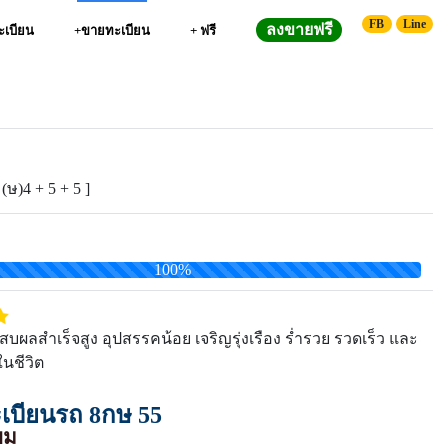
FB
Line
ลงขายฟรี
ทะเบียน
+ขายทะเบียน
+ ฟรี
 (ษ)4 + 5 + 5 ]
100%
ผลสำเร็จสูง อุปสรรคน้อย เจริญรุ่งเรือง ร่ำรวย รวดเร็ว และ
นชีวิต
บียนรถ 8กษ 55
ยม