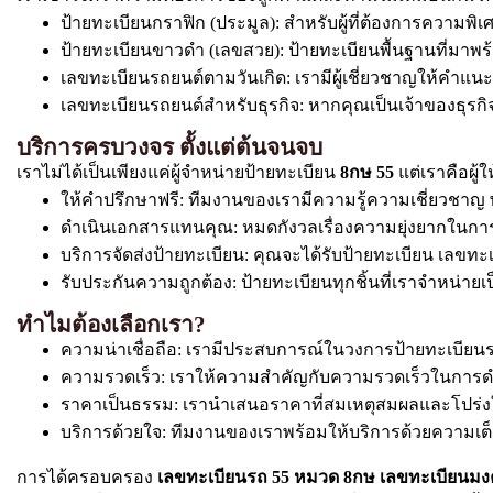
ป้ายทะเบียนกราฟิก (ประมูล): สำหรับผู้ที่ต้องการความ
ป้ายทะเบียนขาวดำ (เลขสวย): ป้ายทะเบียนพื้นฐานที่มาพร
เลขทะเบียนรถยนต์ตามวันเกิด: เรามีผู้เชี่ยวชาญให้คำแ
เลขทะเบียนรถยนต์สำหรับธุรกิจ: หากคุณเป็นเจ้าของธุรกิจ. 
บริการครบวงจร ตั้งแต่ต้นจนจบ
เราไม่ได้เป็นเพียงแค่ผู้จำหน่ายป้ายทะเบียน
8กษ 55
แต่เราคือผู้
ให้คำปรึกษาฟรี: ทีมงานของเรามีความรู้ความเชี่ยวช
ดำเนินเอกสารแทนคุณ: หมดกังวลเรื่องความยุ่งยากในการ
บริการจัดส่งป้ายทะเบียน: คุณจะได้รับป้ายทะเบียน เลขทะเ
รับประกันความถูกต้อง: ป้ายทะเบียนทุกชิ้นที่เราจำหน
ทำไมต้องเลือกเรา?
ความน่าเชื่อถือ: เรามีประสบการณ์ในวงการป้ายทะเบีย
ความรวดเร็ว: เราให้ความสำคัญกับความรวดเร็วในการดำเนิ
ราคาเป็นธรรม: เรานำเสนอราคาที่สมเหตุสมผลและโปร่งใ
บริการด้วยใจ: ทีมงานของเราพร้อมให้บริการด้วยความเ
การได้ครอบครอง
เลขทะเบียนรถ 55 หมวด 8กษ เลขทะเบียนม