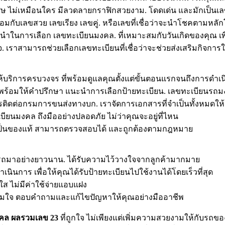
พิเศษ ไม่เหมือนใคร มีลวดลายกราฟิกสวยงาม. โดดเด่น และมักเป็
้อมกับเลขสวย เลขเรียง เลขคู่. หรือเลขที่เชื่อว่าจะนำโชคตามหล
นะนำในการเลือก เลขทะเบียนมงคล. ที่เหมาะสมกับวันเกิดของคุณ เ
เราสามารถช่วยเลือกเลขทะเบียนที่เชื่อว่าจะช่วยส่งเสริมกิจการให้
ให้บริการครบวงจร ที่พร้อมดูแลคุณตั้งแต่ขั้นตอนแรกจนถึงการดำเนิ
าญ พร้อมให้คำปรึกษา แนะนำการเลือกป้ายทะเบียน. เลขทะเบียน
ติดต่อกรมการขนส่งทางบก. เราจัดการเอกสารที่จำเป็นทั้งหมดให้
บียนมงคล ถึงมืออย่างปลอดภัย ไม่ว่าคุณจะอยู่ที่ไหน
่ายเป็นของแท้ สามารถตรวจสอบได้ และถูกต้องตามกฎหมาย
นรถมาอย่างยาวนาน. ได้รับความไว้วางใจจากลูกค้ามากมาย
นการ เพื่อให้คุณได้รับป้ายทะเบียนไปใช้งานได้โดยเร็วที่สุด
ส ไม่มีค่าใช้จ่ายแอบแฝง
ต็มใจ ตอบคำถามและแก้ไขปัญหาให้คุณอย่างมืออาชีพ
งคล ผลรวมเลข 23
ที่ถูกใจ ไม่เพียงแต่เพิ่มความสวยงามให้กับรถข