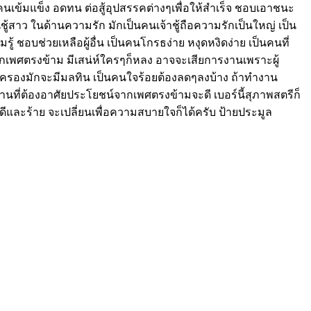
นคนเข้มแข็ง อดทน ต่อสู้อุปสรรคต่างๆเพื่อให้สำเร็จ ชอบเอาชนะ
ชู้สาว ในด้านความรัก มักเป็นคนเจ้าชู้ถือความรักเป็นใหญ่ เป็น
 ชอบช่วยเหลือผู้อื่น เป็นคนโกรธง่าย หงุดหงิดง่าย เป็นคนที่
กเพศตรงข้าม มีเสน่ห์ใครๆก็หลง อาจจะเสียการงานเพราะผู้
คู่ครองมักจะมีมลทิน เป็นคนใจร้อยต้องลดๆลงบ้าง ถ้าทำงาน
งานที่ต้องอาศัยประโยชน์จากเพศตรงข้ามจะดี เบอร์นี้สุภาพสตรีก็
ั้งดีและร้าย จะเปลี่ยนเพื่อความสบายใจก็ได้ครับ ป้ายประมูล