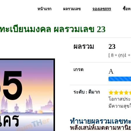
หน้าแรก
ผลรวมเลข
จองเลข899
ซื้อ
ขทะเบียนมงคล ผลรวมเลข 23
ผลรวม
23
[ 8 + (ก)1 +
เกรด
A
ระดับ : ดีมาก
โอกาสประสบ
มีความสุขใ
ทำนายผลรวมเลขทะเ
พลังเสน่ห์เมตตามหานิ