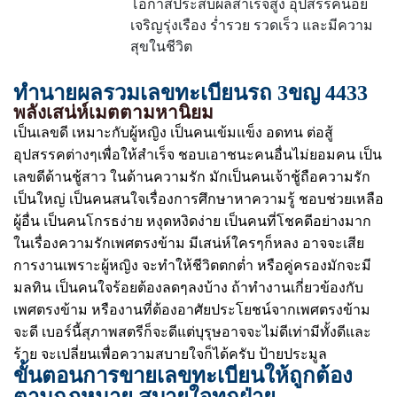
โอกาสประสบผลสำเร็จสูง อุปสรรคน้อย
เจริญรุ่งเรือง ร่ำรวย รวดเร็ว และมีความ
สุขในชีวิต
ทำนายผลรวมเลขทะเบียนรถ 3ขญ 4433
พลังเสน่ห์เมตตามหานิยม
เป็นเลขดี เหมาะกับผู้หญิง เป็นคนเข้มแข็ง อดทน ต่อสู้
อุปสรรคต่างๆเพื่อให้สำเร็จ ชอบเอาชนะคนอื่นไม่ยอมคน เป็น
เลขดีด้านชู้สาว ในด้านความรัก มักเป็นคนเจ้าชู้ถือความรัก
เป็นใหญ่ เป็นคนสนใจเรื่องการศึกษาหาความรู้ ชอบช่วยเหลือ
ผู้อื่น เป็นคนโกรธง่าย หงุดหงิดง่าย เป็นคนที่โชคดีอย่างมาก
ในเรื่องความรักเพศตรงข้าม มีเสน่ห์ใครๆก็หลง อาจจะเสีย
การงานเพราะผู้หญิง จะทำให้ชีวิตตกต่ำ หรือคู่ครองมักจะมี
มลทิน เป็นคนใจร้อยต้องลดๆลงบ้าง ถ้าทำงานเกี่ยวข้องกับ
เพศตรงข้าม หรืองานที่ต้องอาศัยประโยชน์จากเพศตรงข้าม
จะดี เบอร์นี้สุภาพสตรีก็จะดีแต่บุรุษอาจจะไม่ดีเท่ามีทั้งดีและ
ร้าย จะเปลี่ยนเพื่อความสบายใจก็ได้ครับ ป้ายประมูล
ขั้นตอนการขายเลขทะเบียนให้ถูกต้อง