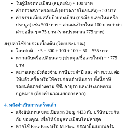
ใบคู่มือจดทะเบียน (สมุดเล่ม) ≈ 100 บาท
ค่าตรวจสภาพรถยนต์ (ตรวจภายในขนส่ง) ≈ 50 บาท
ค่าธรรมเนียมสลับป้ายทะเบียน (กรณีขอเลขใหม่หรือ
ประมูล) เช่น 500 บาท + ค่าแผ่นป้ายใหม่ 100 บาท + ค่า
คำขออื่น ๆ ≈ 75 บาท (รวมประมาณ 775 บาท)
สรุปค่าใช้จ่ายรวมเบื้องต้น (โดยประมาณ)
โอนปกติ = ~5 + 300 + 100 + 100 + 50 = 555 บาท
หากสลับหรือเปลี่ยนเลข (ประมูล/ซื้อเลขใหม่) = ~775
บาท
หมายเหตุ: ยังต้องจ่าย ภาษีประจำปี และ ค่า พ.ร.บ. ต่อ
ให้แล้วเสร็จ หรือให้ครบก่อนดำเนินการ ทั้งนี้ภาษี
รถยนต์แตกต่างตาม ซีซี. อายุรถ และประเภทตาม
กฎหมาย (ต้องคำนวณแยกต่างหาก)
4. หลังดำเนินการเสร็จแล้ว
แจ้งอัปเดตเลขทะเบียนรถ 3ขญ 4433 กับ บริษัทประกัน
ภัย ของคุณ. เพื่อให้ข้อมูลทะเบียนใหม่ล่าสุด
หากใช้ Easy Pass หรือ M-Flow. กรุณายื่นแบบฟอร์ม