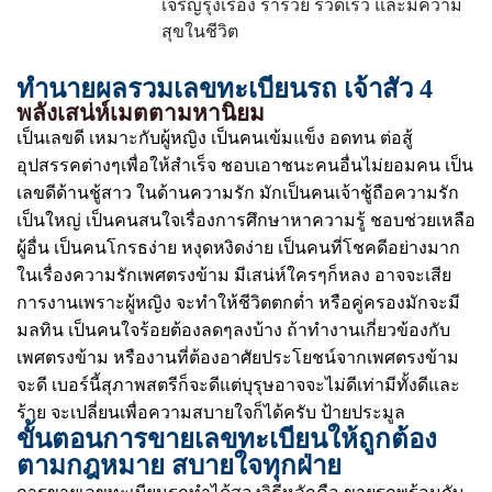
เจริญรุ่งเรือง ร่ำรวย รวดเร็ว และมีความ
สุขในชีวิต
ทำนายผลรวมเลขทะเบียนรถ เจ้าสัว 4
พลังเสน่ห์เมตตามหานิยม
เป็นเลขดี เหมาะกับผู้หญิง เป็นคนเข้มแข็ง อดทน ต่อสู้
อุปสรรคต่างๆเพื่อให้สำเร็จ ชอบเอาชนะคนอื่นไม่ยอมคน เป็น
เลขดีด้านชู้สาว ในด้านความรัก มักเป็นคนเจ้าชู้ถือความรัก
เป็นใหญ่ เป็นคนสนใจเรื่องการศึกษาหาความรู้ ชอบช่วยเหลือ
ผู้อื่น เป็นคนโกรธง่าย หงุดหงิดง่าย เป็นคนที่โชคดีอย่างมาก
ในเรื่องความรักเพศตรงข้าม มีเสน่ห์ใครๆก็หลง อาจจะเสีย
การงานเพราะผู้หญิง จะทำให้ชีวิตตกต่ำ หรือคู่ครองมักจะมี
มลทิน เป็นคนใจร้อยต้องลดๆลงบ้าง ถ้าทำงานเกี่ยวข้องกับ
เพศตรงข้าม หรืองานที่ต้องอาศัยประโยชน์จากเพศตรงข้าม
จะดี เบอร์นี้สุภาพสตรีก็จะดีแต่บุรุษอาจจะไม่ดีเท่ามีทั้งดีและ
ร้าย จะเปลี่ยนเพื่อความสบายใจก็ได้ครับ ป้ายประมูล
ขั้นตอนการขายเลขทะเบียนให้ถูกต้อง
ตามกฎหมาย สบายใจทุกฝ่าย