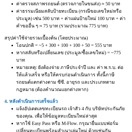
ค่าตรวจสภาพรถยนต์ (ตรวจภายในขนส่ง) ≈ 50 บาท
ค่าธรรมเนียมสลับป้ายทะเบียน (กรณีขอเลขใหม่หรือ
ประมูล) เช่น 500 บาท + ค่าแผ่นป้ายใหม่ 100 บาท + ค่า
คำขออื่น ๆ ≈ 75 บาท (รวมประมาณ 775 บาท)
สรุปค่าใช้จ่ายรวมเบื้องต้น (โดยประมาณ)
โอนปกติ = ~5 + 300 + 100 + 100 + 50 = 555 บาท
หากสลับหรือเปลี่ยนเลข (ประมูล/ซื้อเลขใหม่) = ~775
บาท
หมายเหตุ: ยังต้องจ่าย ภาษีประจำปี และ ค่า พ.ร.บ. ต่อ
ให้แล้วเสร็จ หรือให้ครบก่อนดำเนินการ ทั้งนี้ภาษี
รถยนต์แตกต่างตาม ซีซี. อายุรถ และประเภทตาม
กฎหมาย (ต้องคำนวณแยกต่างหาก)
4. หลังดำเนินการเสร็จแล้ว
แจ้งอัปเดตเลขทะเบียนรถ เจ้าสัว 4 กับ บริษัทประกันภัย
ของคุณ. เพื่อให้ข้อมูลทะเบียนใหม่ล่าสุด
หากใช้ Easy Pass หรือ M-Flow. กรุณายื่นแบบฟอร์ม
เปลี่ยนทะเบียนพร้อมสำเนาเล่มใหม่ ด้วยเช่นกัน