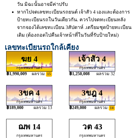
วัน มิฉะนั้นอาจมีค่าปรับ
หากไปจดเลขทะเบียนรถยนต์ เจ้าสัว 4 เองและต้องการ
ป้ายทะเบียนรถในวันเดียวกัน. ควรไปจดทะเบียนหลัง
จากจองได้เลขทะเบียน 3สัปดาห์ .เตรียมชุดป้ายทะเบียน
เดิม (ต้องถอดไปคืนเจ้าหน้าที่ในวันที่รับป้ายใหม่)
เลขทะเบียนรถใกล้เคียง
ฆย 4
เจ้าสัว 4
กรุงเทพมหานคร
กรุงเทพมหานคร
฿1,990,009
ผลรวม
฿1,250,008
ผลรวม 32
15
3ขค 4
3ขฎ 4
กรุงเทพมหานคร
กรุงเทพมหานคร
฿189,000
ผลรวม 13
฿249,000
ผลรวม
14
ฌพ 14
วต 43
กรุงเทพมหานคร
กรุงเทพมหานคร